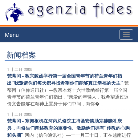
Menu
Toggl
naviga
新闻档案
1 十二月 2005
梵蒂冈 - 教宗致函举行第一届全国青年节的荷兰青年们指
梵
出“我邀请你们每天都寻找希望你们能够真正幸福的天主”
蒂冈（信仰通讯社）―教宗本笃十六世致函举行第一届全国
青年节的荷兰青年们们指出，“亲爱的年轻人，我希望通过这
份文告能够在精神上置身于你们中间，向你� ...
1 十二月 2005
梵蒂冈 - 塞佩枢机在河内总修院主持圣安德肋宗徒瞻礼庆
典，向修生们阐述教育的重要性、激励他们拥有“传教的心胸
河内（信仰通讯社）―十一月三十日，正在越南进行
和头脑”