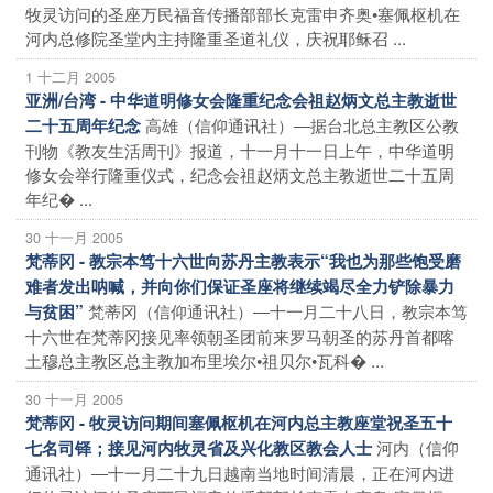
牧灵访问的圣座万民福音传播部部长克雷申齐奥•塞佩枢机在
河内总修院圣堂内主持隆重圣道礼仪，庆祝耶稣召 ...
1 十二月 2005
亚洲/台湾 - 中华道明修女会隆重纪念会祖赵炳文总主教逝世
高雄（信仰通讯社）―据台北总主教区公教
二十五周年纪念
刊物《教友生活周刊》报道，十一月十一日上午，中华道明
修女会举行隆重仪式，纪念会祖赵炳文总主教逝世二十五周
年纪� ...
30 十一月 2005
梵蒂冈 - 教宗本笃十六世向苏丹主教表示“我也为那些饱受磨
难者发出呐喊，并向你们保证圣座将继续竭尽全力铲除暴力
梵蒂冈（信仰通讯社）―十一月二十八日，教宗本笃
与贫困”
十六世在梵蒂冈接见率领朝圣团前来罗马朝圣的苏丹首都喀
土穆总主教区总主教加布里埃尔•祖贝尔•瓦科� ...
30 十一月 2005
梵蒂冈 - 牧灵访问期间塞佩枢机在河内总主教座堂祝圣五十
河内（信仰
七名司铎；接见河内牧灵省及兴化教区教会人士
通讯社）―十一月二十九日越南当地时间清晨，正在河内进