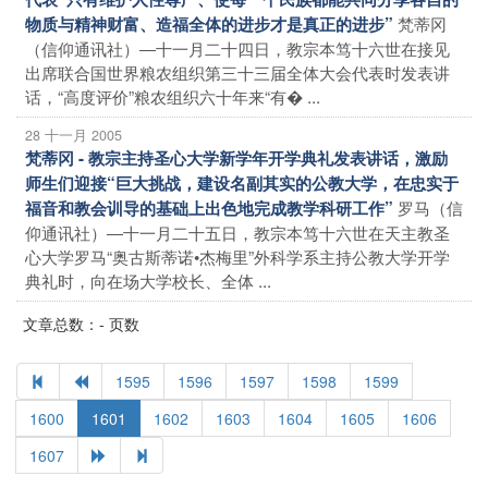
梵蒂冈
物质与精神财富、造福全体的进步才是真正的进步”
（信仰通讯社）―十一月二十四日，教宗本笃十六世在接见
出席联合国世界粮农组织第三十三届全体大会代表时发表讲
话，“高度评价”粮农组织六十年来“有� ...
28 十一月 2005
梵蒂冈 - 教宗主持圣心大学新学年开学典礼发表讲话，激励
师生们迎接“巨大挑战，建设名副其实的公教大学，在忠实于
罗马（信
福音和教会训导的基础上出色地完成教学科研工作”
仰通讯社）―十一月二十五日，教宗本笃十六世在天主教圣
心大学罗马“奥古斯蒂诺•杰梅里”外科学系主持公教大学开学
典礼时，向在场大学校长、全体 ...
文章总数：- 页数
1595
1596
1597
1598
1599
1600
1601
1602
1603
1604
1605
1606
1607