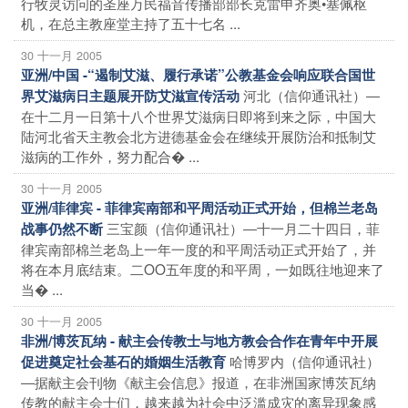
行牧灵访问的圣座万民福音传播部部长克雷申齐奥•塞佩枢
机，在总主教座堂主持了五十七名 ...
30 十一月 2005
亚洲/中国 -“遏制艾滋、履行承诺”公教基金会响应联合国世
河北（信仰通讯社）―
界艾滋病日主题展开防艾滋宣传活动
在十二月一日第十八个世界艾滋病日即将到来之际，中国大
陆河北省天主教会北方进德基金会在继续开展防治和抵制艾
滋病的工作外，努力配合� ...
30 十一月 2005
亚洲/菲律宾 - 菲律宾南部和平周活动正式开始，但棉兰老岛
三宝颜（信仰通讯社）―十一月二十四日，菲
战事仍然不断
律宾南部棉兰老岛上一年一度的和平周活动正式开始了，并
将在本月底结束。二OO五年度的和平周，一如既往地迎来了
当� ...
30 十一月 2005
非洲/博茨瓦纳 - 献主会传教士与地方教会合作在青年中开展
哈博罗内（信仰通讯社）
促进奠定社会基石的婚姻生活教育
―据献主会刊物《献主会信息》报道，在非洲国家博茨瓦纳
传教的献主会士们，越来越为社会中泛滥成灾的离异现象感