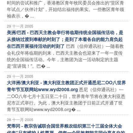
时间的尝试和推广，香港教区青年牧民委员会推出的“堂区青
年试点／伙伴计划”，开始结出福传的果实。一些教区青年领
袖表示，� ...
29 十一月 2005
美洲/巴西 - 巴西天主教会举行将临期传统全国福传活动，是
从接纳过渡到奉献的时刻了；是到了本着各自的能力肩负起
巴西（信仰通讯社）―随着教
在巴西开展福传活动的时刻了
会礼仪年将临期的到来，巴西天主教会也迎来了一年一度传
统的全国福传活动。今年，主教团为这一活动制定的主题
是“宣讲我！”。巴� ...
29 十一月 2005
大洋洲/澳大利亚 - 澳大利亚主教团正式开通悉尼二OO八世界
悉尼（信仰通讯社）―
青年节互联网站www.wyd2008.org
二OO八年七月十五日至二十日，世界青年节将在澳大利亚悉
尼市正式举行。为此，澳大利亚主教团于日前正式开通了世
青节互联网站www.wyd2008.org� ...
28 十一月 2005
梵蒂冈 - 教宗告诫联合国世界粮农组织第三十三届全体大会
代表“只有维护人性尊严、使每一个民族都能共同分享各自的