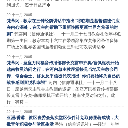
到担忧。 鉴于日益严� ...
29 十一月 2005
梵蒂冈 - 教宗在三钟经前讲话中指出“将临期是基督信徒们应
在内心深处，在天主的帮助下重新唤醒更新世界之希望的时
梵蒂冈（信仰通讯社）―十一月二十七日教会礼仪年将临
刻”
期第一主日，教宗本笃十六世在带领聚集在梵蒂冈圣伯多禄
广场上的世界各国朝圣者们颂念三钟经前发表讲话� ...
29 十一月 2005
梵蒂冈 - 圣座万民福音传播部部长克雷申齐奥•塞佩枢机开始
越南牧灵访问之行，在河内总主教座堂接见当地天主教会司
铎、修会会士、修女及平信徒代表指出“你们要始终为自己的
河内（信仰通讯社）―十一月二十八
献祭感到喜悦和幸福”
日，应越南天主教会主教团的邀请，圣座万民福音传播部部
长克雷申齐奥•塞佩枢机正式开始了越南牧灵访问之行。此
行，将持 ...
29 十一月 2005
亚洲/香港 - 教区青委会落实堂区伙伴计划取得显著成绩，大
香港（信仰通讯社）―经过一年半
批青年积极参与堂区生活