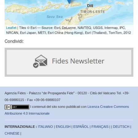
Leaflet
| Tiles © Esri — Source: Esri, DeLorme, NAVTEQ, USGS, Intermap, iPC,
NRCAN, Esri Japan, METI, Esri China (Hong Kong), Esri (Thailand), TomTom, 2012
Condividi:
Agenzia Fides - Palazzo “de Propaganda Fide” - 00120 - Città del Vaticano Tel. +39-
06-69880115 - Fax +39-06-69880107
I contenuti del sito sono pubblicati con
Licenza Creative Commons
Attribuzione 4.0 Internazionale
INTERNAZIONALE :
ITALIANO
|
ENGLISH
|
ESPAÑOL
|
FRANÇAIS
| |
DEUTSCH
|
CHINESE
|