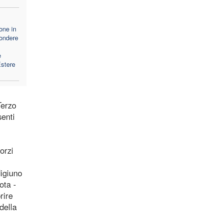
one in
pondere
e
Estere
Terzo
senti
orzi
digiuno
ota -
rire
della