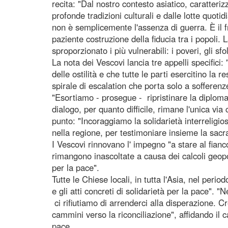
recita: "Dal nostro contesto asiatico, caratteriz
profonde tradizioni culturali e dalle lotte quot
non è semplicemente l'assenza di guerra. È il fru
paziente costruzione della fiducia tra i popoli. 
sproporzionato i più vulnerabili: i poveri, gli sfo
La nota dei Vescovi lancia tre appelli specific
delle ostilità e che tutte le parti esercitino la 
spirale di escalation che porta solo a sofferenze
"Esortiamo - prosegue - ripristinare la diplomaz
dialogo, per quanto difficile, rimane l'unica via 
punto: "Incoraggiamo la solidarietà interreligios
nella regione, per testimoniare insieme la sacral
I Vescovi rinnovano l' impegno "a stare al fianco
rimangono inascoltate a causa dei calcoli geopoli
per la pace".
Tutte le Chiese locali, in tutta l'Asia, nel perio
e gli atti concreti di solidarietà per la pace". 
ci rifiutiamo di arrenderci alla disperazione. C
cammini verso la riconciliazione", affidando il 
pace.