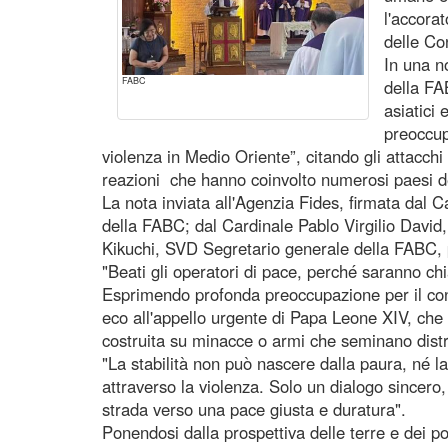
l'accora
delle Co
In una n
FABC
della FA
asiatici
preoccup
violenza in Medio Oriente”, citando gli attacchi m
reazioni che hanno coinvolto numerosi paesi de
La nota inviata all'Agenzia Fides, firmata dal C
della FABC; dal Cardinale Pablo Virgilio David,
Kikuchi, SVD Segretario generale della FABC, 
"Beati gli operatori di pace, perché saranno chia
Esprimendo profonda preoccupazione per il conf
eco all'appello urgente di Papa Leone XIV, che
costruita su minacce o armi che seminano dist
"La stabilità non può nascere dalla paura, né l
attraverso la violenza. Solo un dialogo sincero
strada verso una pace giusta e duratura".
Ponendosi dalla prospettiva delle terre e dei po