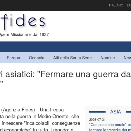
ITALIANO
EN
 Opere Missionarie dal 1927
Europa
Oceania
Atti della Santa Sede
Nomine
New
 asiatici: "Fermare una guerra da
"
(Agenzia Fides) - Una tregua
ASIA
a nella guerra in Medio Oriente, che
2026-07-31
 innescare "incalcolabili conseguenze
"Compassione corale" p
 economiche" in tutto il mondo: è
fermare le tragedie dei m