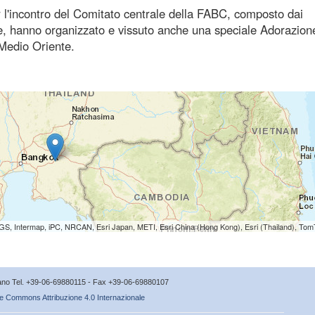
r l'incontro del Comitato centrale della FABC, composto dai
he, hanno organizzato e vissuto anche una speciale Adorazion
 Medio Oriente.
S, Intermap, iPC, NRCAN, Esri Japan, METI, Esri China (Hong Kong), Esri (Thailand), To
icano Tel. +39-06-69880115 - Fax +39-06-69880107
e Commons Attribuzione 4.0 Internazionale