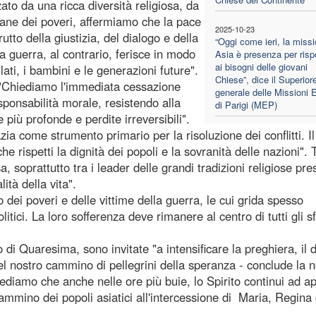
zato da una ricca diversità religiosa, da
idiane dei poveri, affermiamo che la pace
2025-10-23
tto della giustizia, del dialogo e della
“Oggi come ieri, la missi
La guerra, al contrario, ferisce in modo
Asia è presenza per ris
ai bisogni delle giovani
llati, i bambini e le generazioni future".
Chiese”, dice il Superior
i: "Chiediamo l'immediata cessazione
generale delle Missioni 
responsabilità morale, resistendo alla
di Parigi (MEP)
 più profonde e perdite irreversibili".
ia come strumento primario per la risoluzione dei conflitti. Il
che rispetti la dignità dei popoli e la sovranità delle nazioni". 
a, soprattutto tra i leader delle grandi tradizioni religiose pre
ità della vita".
 dei poveri e delle vittime della guerra, le cui grida spesso
tici. La loro sofferenza deve rimanere al centro di tutti gli sf
do di Quaresima, sono invitate "a intensificare la preghiera, il 
"Nel nostro cammino di pellegrini della speranza - conclude la n
rediamo che anche nelle ore più buie, lo Spirito continui ad ap
cammino dei popoli asiatici all'intercessione di Maria, Regina 