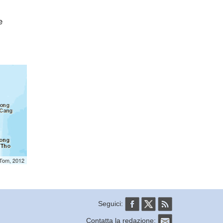
e
mTom, 2012
Seguici:
Contatta la redazione: