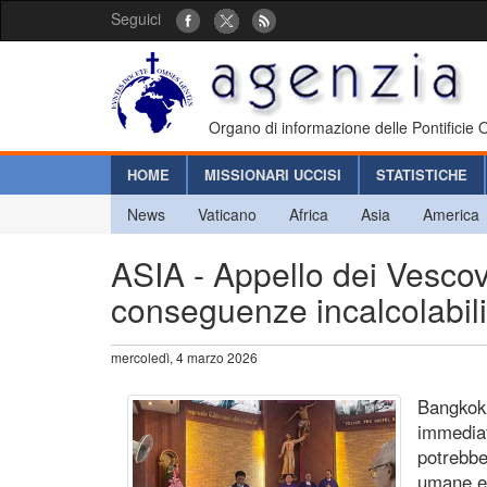
Seguici
Organo di informazione delle Pontificie
HOME
MISSIONARI UCCISI
STATISTICHE
News
Vaticano
Africa
Asia
America
ASIA - Appello dei Vescovi
conseguenze incalcolabili
mercoledì, 4 marzo 2026
Bangkok 
immediat
potrebbe
umane ed