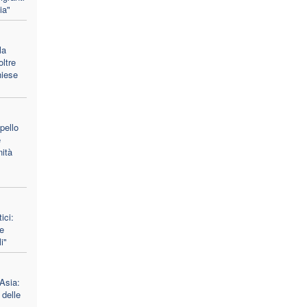
ia"
la
ltre
hiese
pello
e
nità
ici:
e
i"
 Asia:
 delle