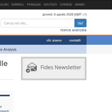
GLISH
ESPAÑOL
FRANÇAIS
DEUTSCH
CHINESE
ARABIC
giovedì, 6 agosto 2026 [GMT +1]
Vai!
ricerca avanzata
chi siamo
contatti
s Analysis
lle
er
igranti