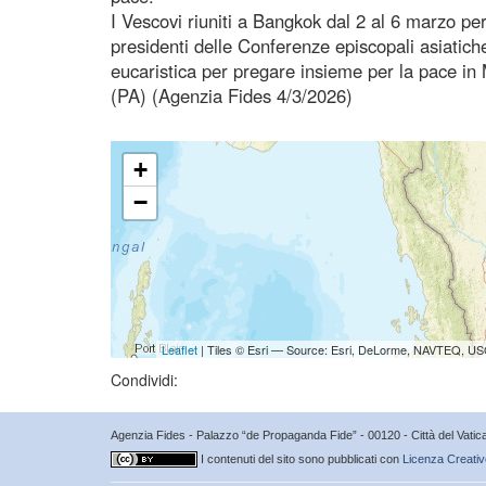
I Vescovi riuniti a Bangkok dal 2 al 6 marzo pe
presidenti delle Conferenze episcopali asiatic
eucaristica per pregare insieme per la pace in
(PA) (Agenzia Fides 4/3/2026)
+
−
Leaflet
| Tiles © Esri — Source: Esri, DeLorme, NAVTEQ, USG
Condividi:
Agenzia Fides - Palazzo “de Propaganda Fide” - 00120 - Città del Vat
I contenuti del sito sono pubblicati con
Licenza Creativ