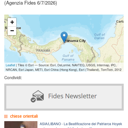
(Agenzia Fides 6/7/2026)
+
−
Leaflet
| Tiles © Esri — Source: Esri, DeLorme, NAVTEQ, USGS, Intermap, iPC,
NRCAN, Esri Japan, METI, Esri China (Hong Kong), Esri (Thailand), TomTom, 2012
Condividi:
chiese orientali
ASIA/LIBANO - La Beatificazione del Patriarca Hoyek