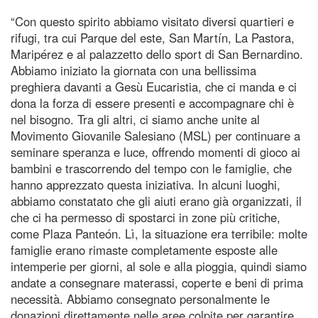
“Con questo spirito abbiamo visitato diversi quartieri e
rifugi, tra cui Parque del este, San Martín, La Pastora,
Maripérez e al palazzetto dello sport di San Bernardino.
Abbiamo iniziato la giornata con una bellissima
preghiera davanti a Gesù Eucaristia, che ci manda e ci
dona la forza di essere presenti e accompagnare chi è
nel bisogno. Tra gli altri, ci siamo anche unite al
Movimento Giovanile Salesiano (MSL) per continuare a
seminare speranza e luce, offrendo momenti di gioco ai
bambini e trascorrendo del tempo con le famiglie, che
hanno apprezzato questa iniziativa. In alcuni luoghi,
abbiamo constatato che gli aiuti erano già organizzati, il
che ci ha permesso di spostarci in zone più critiche,
come Plaza Panteón. Lì, la situazione era terribile: molte
famiglie erano rimaste completamente esposte alle
intemperie per giorni, al sole e alla pioggia, quindi siamo
andate a consegnare materassi, coperte e beni di prima
necessità. Abbiamo consegnato personalmente le
donazioni direttamente nelle aree colpite per garantire