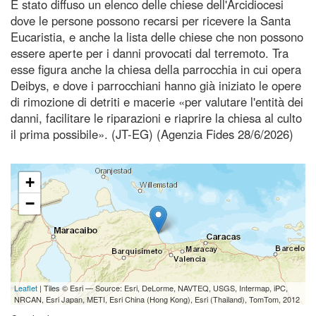
È stato diffuso un elenco delle chiese dell'Arcidiocesi
dove le persone possono recarsi per ricevere la Santa
Eucaristia, e anche la lista delle chiese che non possono
essere aperte per i danni provocati dal terremoto. Tra
esse figura anche la chiesa della parrocchia in cui opera
Deibys, e dove i parrocchiani hanno già iniziato le opere
di rimozione di detriti e macerie «per valutare l'entità dei
danni, facilitare le riparazioni e riaprire la chiesa al culto
il prima possibile». (JT-EG) (Agenzia Fides 28/6/2026)
+
−
Leaflet
| Tiles © Esri — Source: Esri, DeLorme, NAVTEQ, USGS, Intermap, iPC,
NRCAN, Esri Japan, METI, Esri China (Hong Kong), Esri (Thailand), TomTom, 2012