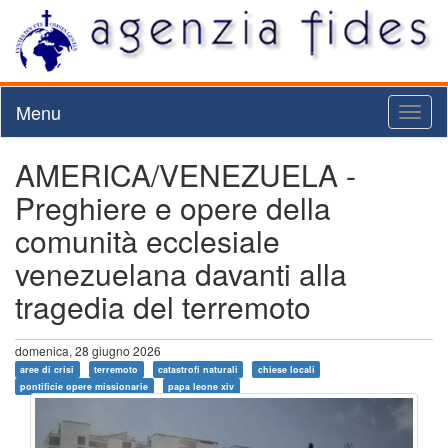
Menu
Toggl
naviga
AMERICA/VENEZUELA -
Preghiere e opere della
comunità ecclesiale
venezuelana davanti alla
tragedia del terremoto
domenica, 28 giugno 2026
aree di crisi
terremoto
catastrofi naturali
chiese locali
pontificie opere missionarie
papa leone xiv