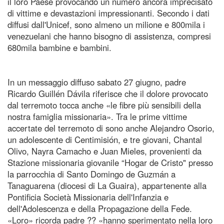
il loro Paese provocando un numero ancora imprecisato
di vittime e devastazioni impressionanti. Secondo i dati
diffusi dall'Unicef, sono almeno un milione e 800mila i
venezuelani che hanno bisogno di assistenza, compresi
680mila bambine e bambini.
In un messaggio diffuso sabato 27 giugno, padre
Ricardo Guillén Dávila riferisce che il dolore provocato
dal terremoto tocca anche «le fibre più sensibili della
nostra famiglia missionaria». Tra le prime vittime
accertate del terremoto di sono anche Alejandro Osorio,
un adolescente di Centimisión, e tre giovani, Chantal
Olivo, Nayra Camacho e Juan Mieles, provenienti da
Stazione missionaria giovanile “Hogar de Cristo" presso
la parrocchia di Santo Domingo de Guzmán a
Tanaguarena (diocesi di La Guaira), appartenente alla
Pontificia Società Missionaria dell'Infanzia e
dell'Adolescenza e della Propagazione della Fede.
«Loro» ricorda padre ?? «hanno sperimentato nella loro