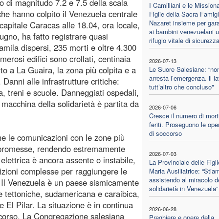
o di magnitudo 7.2 e 7.5 della scala
I Camilliani e le Missiona
che hanno colpito il Venezuela centrale
Figlie della Sacra Famigl
Nazaret insieme per gara
 capitale Caracas alle 18.04, ora locale,
ai bambini venezuelani 
iugno, ha fatto registrare quasi
rifugio vitale di sicurezz
amila dispersi, 235 morti e oltre 4.300
umerosi edifici sono crollati, centinaia
2026-07-13
tto a La Guaira, la zona più colpita e a
Le Suore Salesiane: “non
arresta l’emergenza. il l
Danni alle infrastrutture critiche:
tutt’altro che concluso"
a, treni e scuole. Danneggiati ospedali,
macchina della solidarietà è partita da
2026-07-06
Cresce il numero di mort
feriti. Proseguono le ope
di soccorso
he le comunicazioni con le zone più
compromesse, rendendo estremamente
2026-07-03
ia elettrica è ancora assente o instabile,
La Provinciale delle Figli
izioni complesse per raggiungere le
Maria Ausiliatrice: “Stia
assistendo al miracolo d
.” Il Venezuela è un paese sismicamente
solidarietà in Venezuela”
he tettoniche, sudamericana e caraibica,
 El Pilar. La situazione è in continua
2026-06-28
ccorso. La Congregazione salesiana
Preghiere e opere della