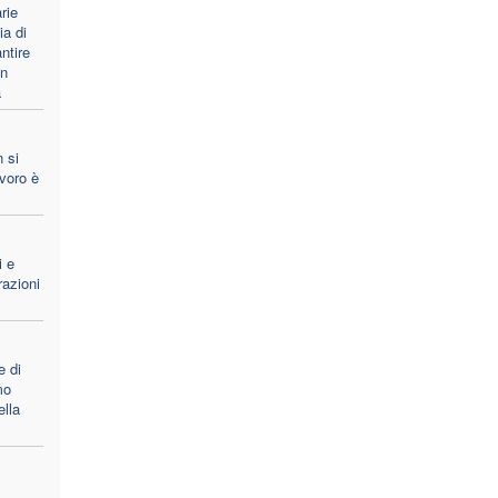
rie
ia di
ntire
un
a
 si
avoro è
i e
razioni
e di
mo
ella