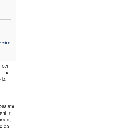
l
rietà e
e per
 – ha
lla
 i
ossiate
ani in
rate;
io da