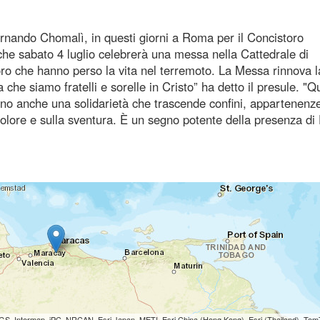
ernando Chomalì, in questi giorni a Roma per il Concistoro
e sabato 4 luglio celebrerà una messa nella Cattedrale di
oro che hanno perso la vita nel terremoto. La Messa rinnova l
a che siamo fratelli e sorelle in Cristo” ha detto il presule. "Q
lano anche una solidarietà che trascende confini, appartenenz
dolore e sulla sventura. È un segno potente della presenza di 
S, Intermap, iPC, NRCAN, Esri Japan, METI, Esri China (Hong Kong), Esri (Thailand), To