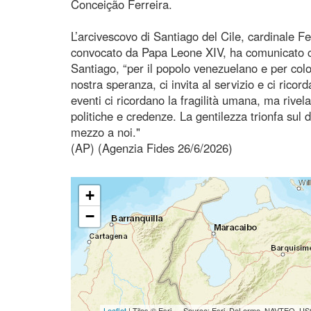
Conceição Ferreira.
L’arcivescovo di Santiago del Cile, cardinale F
convocato da Papa Leone XIV, ha comunicato ch
Santiago, “per il popolo venezuelano e per col
nostra speranza, ci invita al servizio e ci ricord
eventi ci ricordano la fragilità umana, ma rive
politiche e credenze. La gentilezza trionfa sul 
mezzo a noi."
(AP) (Agenzia Fides 26/6/2026)
+
−
Leaflet
| Tiles © Esri — Source: Esri, DeLorme, NAVTEQ, USG