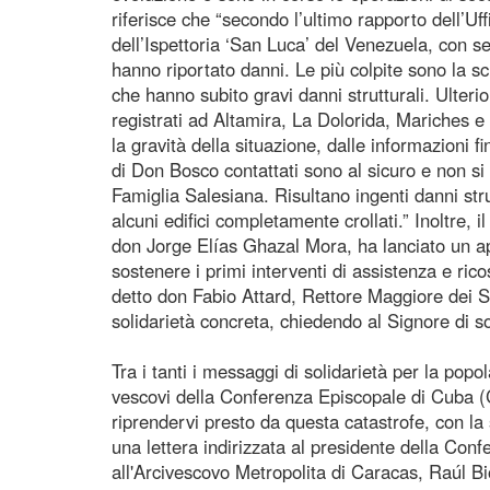
riferisce che “secondo l’ultimo rapporto dell’Uf
dell’Ispettoria ‘San Luca’ del Venezuela, con 
hanno riportato danni. Le più colpite sono la sc
che hanno subito gravi danni strutturali. Ulteri
registrati ad Altamira, La Dolorida, Mariches e
la gravità della situazione, dalle informazioni fi
di Don Bosco contattati sono al sicuro e non si r
Famiglia Salesiana. Risultano ingenti danni str
alcuni edifici completamente crollati.” Inoltre, 
don Jorge Elías Ghazal Mora, ha lanciato un app
sostenere i primi interventi di assistenza e ri
detto don Fabio Attard, Rettore Maggiore dei Sa
solidarietà concreta, chiedendo al Signore di so
Tra i tanti i messaggi di solidarietà per la po
vescovi della Conferenza Episcopale di Cuba (
riprendervi presto da questa catastrofe, con la s
una lettera indirizzata al presidente della C
all'Arcivescovo Metropolita di Caracas, Raúl B