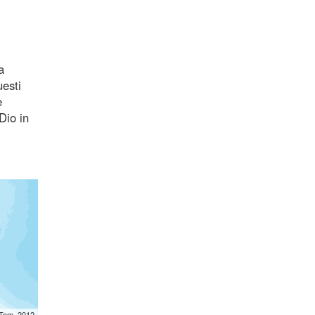
a
uesti
e
Dio in
mTom, 2012