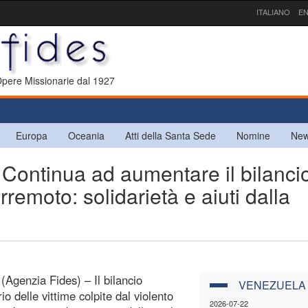
ITALIANO
EN
 Opere Missionarie dal 1927
Europa
Oceania
Atti della Santa Sede
Nomine
New
ntinua ad aumentare il bilanci
erremoto: solidarietà e aiuti dalla
(Agenzia Fides) – Il bilancio
VENEZUELA
io delle vittime colpite dal violento
2026-07-22