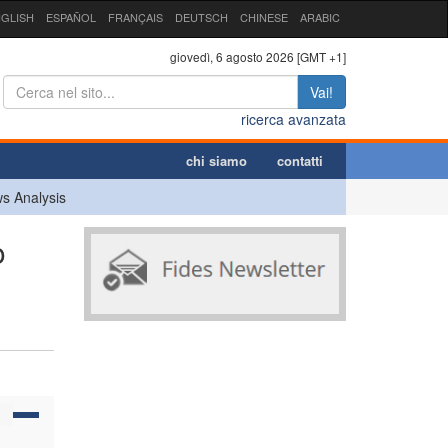
GLISH
ESPAÑOL
FRANÇAIS
DEUTSCH
CHINESE
ARABIC
giovedì, 6 agosto 2026 [GMT +1]
Vai!
ricerca avanzata
chi siamo
contatti
s Analysis
o