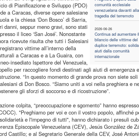
ficio di Pianificazione e Sviluppo (PDO)
comunità ecclesiale
venezuelana davanti alla
sede a Caracas, diverse opere salesiane
tragedia del terremoto
uola e la chiesa ‘Don Bosco’ di Sarria,
ori danni, seppur meno gravi, sono stati
2026-06-26
 presso il liceo ‘San José’. Nonostante
Continua ad aumentare i
bilancio delle vittime del
nora ricevute risulta che tutti i Salesiani
duplice terremoto: solida
egistrano vittime all’interno della
aiuti dalla comunità
utturali a Caracas e a La Guaira, con
internazionale
il neo-insediato Ispettore del Venezuela,
ello per raccogliere fondi destinati agli aiuti di emergenza 
costruzione. “In questo momento di grande prova non siete soli
lesiani di Don Bosco. “Siamo uniti a voi nella preghiera e ne
stenere gli sforzi di soccorso e di ricostruzione”.
polazione colpita, “preoccupazione e sgomento” hanno espresso
COCC). "Preghiamo per voi e con il vostro popolo, affinché p
olidarietà e l'impegno di tutti", hanno dichiarato i presuli cub
onferenza Episcopale Venezuelana (CEV), Jesús González de Zá
iord Castillo; e al Segretario Generale della CEV, José Anton