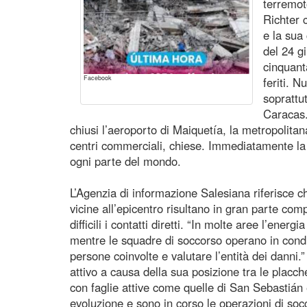
terremot
Richter 
e la sua
del 24 g
cinquant
Facebook
feriti. N
soprattu
Caracas. 
chiusi l’aeroporto di Maiquetía, la metropolitan
centri commerciali, chiese. Immediatamente la 
ogni parte del mondo.
L’Agenzia di informazione Salesiana riferisce c
vicine all’epicentro risultano in gran parte 
difficili i contatti diretti. “In molte aree l’energ
mentre le squadre di soccorso operano in cond
persone coinvolte e valutare l’entità dei danni
attivo a causa della sua posizione tra le placc
con faglie attive come quelle di San Sebastián e
evoluzione e sono in corso le operazioni di so