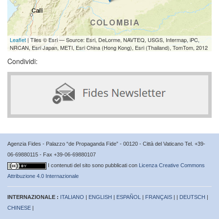
Leaflet
| Tiles © Esri — Source: Esri, DeLorme, NAVTEQ, USGS, Intermap, iPC,
NRCAN, Esri Japan, METI, Esri China (Hong Kong), Esri (Thailand), TomTom, 2012
Condividi:
Agenzia Fides - Palazzo “de Propaganda Fide” - 00120 - Città del Vaticano Tel. +39-
06-69880115 - Fax +39-06-69880107
I contenuti del sito sono pubblicati con
Licenza Creative Commons
Attribuzione 4.0 Internazionale
INTERNAZIONALE :
ITALIANO
|
ENGLISH
|
ESPAÑOL
|
FRANÇAIS
| |
DEUTSCH
|
CHINESE
|