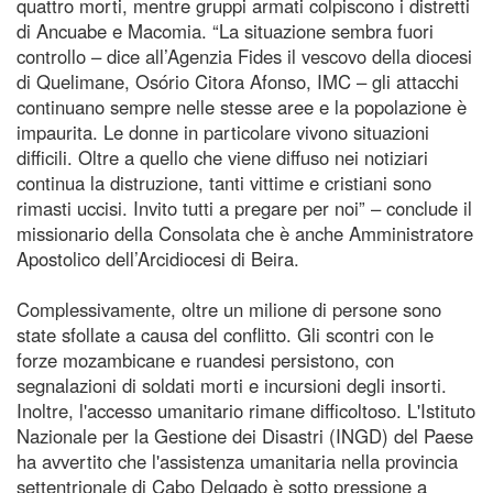
quattro morti, mentre gruppi armati colpiscono i distretti
di Ancuabe e Macomia. “La situazione sembra fuori
controllo – dice all’Agenzia Fides il vescovo della diocesi
di Quelimane, Osório Citora Afonso, IMC – gli attacchi
continuano sempre nelle stesse aree e la popolazione è
impaurita. Le donne in particolare vivono situazioni
difficili. Oltre a quello che viene diffuso nei notiziari
continua la distruzione, tanti vittime e cristiani sono
rimasti uccisi. Invito tutti a pregare per noi” – conclude il
missionario della Consolata che è anche Amministratore
Apostolico dell’Arcidiocesi di Beira.
Complessivamente, oltre un milione di persone sono
state sfollate a causa del conflitto. Gli scontri con le
forze mozambicane e ruandesi persistono, con
segnalazioni di soldati morti e incursioni degli insorti.
Inoltre, l'accesso umanitario rimane difficoltoso. L'Istituto
Nazionale per la Gestione dei Disastri (INGD) del Paese
ha avvertito che l'assistenza umanitaria nella provincia
settentrionale di Cabo Delgado è sotto pressione a