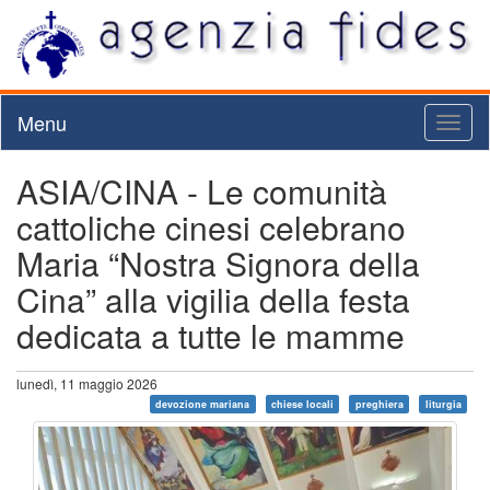
Menu
Toggl
naviga
ASIA/CINA - Le comunità
cattoliche cinesi celebrano
Maria “Nostra Signora della
Cina” alla vigilia della festa
dedicata a tutte le mamme
lunedì, 11 maggio 2026
devozione mariana
chiese locali
preghiera
liturgia