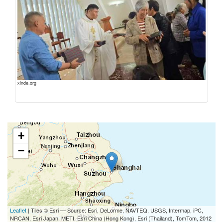
xinde.org
+
−
Leaflet
| Tiles © Esri — Source: Esri, DeLorme, NAVTEQ, USGS, Intermap, iPC,
NRCAN, Esri Japan, METI, Esri China (Hong Kong), Esri (Thailand), TomTom, 2012