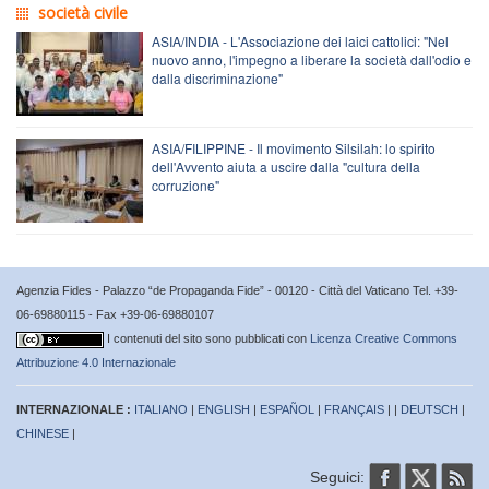
società civile
ASIA/INDIA - L'Associazione dei laici cattolici: "Nel
nuovo anno, l'impegno a liberare la società dall'odio e
dalla discriminazione"
ASIA/FILIPPINE - Il movimento Silsilah: lo spirito
dell'Avvento aiuta a uscire dalla "cultura della
corruzione"
Agenzia Fides - Palazzo “de Propaganda Fide” - 00120 - Città del Vaticano Tel. +39-
06-69880115 - Fax +39-06-69880107
I contenuti del sito sono pubblicati con
Licenza Creative Commons
Attribuzione 4.0 Internazionale
INTERNAZIONALE :
ITALIANO
|
ENGLISH
|
ESPAÑOL
|
FRANÇAIS
| |
DEUTSCH
|
CHINESE
|
Seguici: