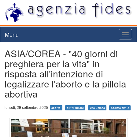
Menu
Toggl
naviga
ASIA/COREA - "40 giorni di
preghiera per la vita" in
risposta all'intenzione di
legalizzare l'aborto e la pillola
abortiva
lunedì, 29 settembre 2025
aborto
diritti umani
vita umana
società civile