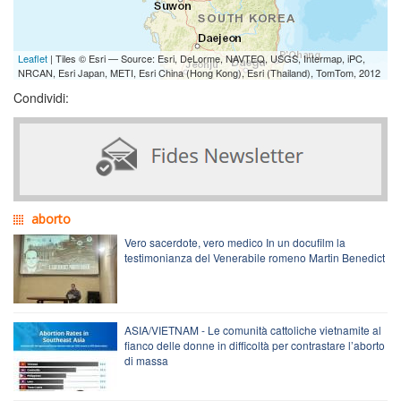
Leaflet
| Tiles © Esri — Source: Esri, DeLorme, NAVTEQ, USGS, Intermap, iPC,
NRCAN, Esri Japan, METI, Esri China (Hong Kong), Esri (Thailand), TomTom, 2012
Condividi:
aborto
Vero sacerdote, vero medico In un docufilm la
testimonianza del Venerabile romeno Martin Benedict
ASIA/VIETNAM - Le comunità cattoliche vietnamite al
fianco delle donne in difficoltà per contrastare l’aborto
di massa