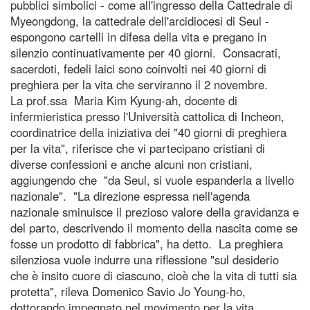
pubblici simbolici - come all'ingresso della Cattedrale di
Myeongdong, la cattedrale dell'arcidiocesi di Seul -
espongono cartelli in difesa della vita e pregano in
silenzio continuativamente per 40 giorni. Consacrati,
sacerdoti, fedeli laici sono coinvolti nei 40 giorni di
preghiera per la vita che serviranno il 2 novembre.
La prof.ssa Maria Kim Kyung-ah, docente di
infermieristica presso l'Università cattolica di Incheon,
coordinatrice della iniziativa dei "40 giorni di preghiera
per la vita", riferisce che vi partecipano cristiani di
diverse confessioni e anche alcuni non cristiani,
aggiungendo che "da Seul, si vuole espanderla a livello
nazionale". "La direzione espressa nell'agenda
nazionale sminuisce il prezioso valore della gravidanza e
del parto, descrivendo il momento della nascita come se
fosse un prodotto di fabbrica", ha detto. La preghiera
silenziosa vuole indurre una riflessione "sul desiderio
che è insito cuore di ciascuno, cioè che la vita di tutti sia
protetta", rileva Domenico Savio Jo Young-ho,
dottorando impegnato nel movimento per la vita