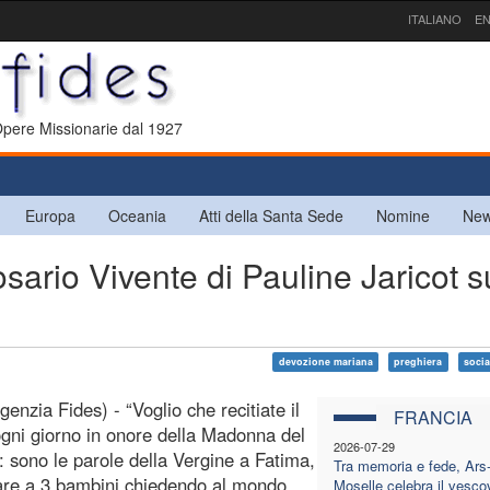
ITALIANO
EN
 Opere Missionarie dal 1927
Europa
Oceania
Atti della Santa Sede
Nomine
New
rio Vivente di Pauline Jaricot s
devozione mariana
preghiera
socia
genzia Fides) - “Voglio che recitiate il
FRANCIA
ogni giorno in onore della Madonna del
2026-07-29
: sono le parole della Vergine a Fatima,
Tra memoria e fede, Ars-
are a 3 bambini chiedendo al mondo
Moselle celebra il vesco