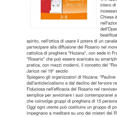
intero d
incessan
Chiesa è
nell'azio
dell'Ope
beatific
spirito, nell'ottica di usare il potere di un can
partecipare alla diffusione del Rosario nel mon
cattolica di preghiera "Hozana", con sede in Fra
"Rosario" che può essere scaricata su smartphon
pratica, con mezzi moderni, il concetto del "R
Jaricot nel 19° secolo
Spiegano gli organizzatori di Hozana: "Pauline 
dall'anticlericalismo e dal declino del fervore r
Fiduciosa nell'efficacia del Rosario nel ravvi
semplice per avvicinare i suoi contemporanei a 
che coinvolge gruppi di preghiera di 15 persone
Oggi ogni utente può costituire un gruppo di pre
impegnano a meditare su uno dei misteri del Ro