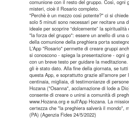
comunione con il resto del gruppo. Così, ogni g
misteri, cioè il Rosario completo.
"Perchè è un mezzo così potente?" ci si chiede
solo 5 minuti sono necessari per recitare una de
ideale per scoprire “dolcemente” la spiritualità 
"la forza del gruppo": essere un anello di una 
della comunione della preghiera porta sostegn
L'App "Rosario" permette di creare gruppi anch
si conoscono - spiega la presentazione - ogni 
con un breve testo per guidare la meditazione.
gli è stato dato. Alla fine della giornata, se t
questa App, e soprattutto grazie all'amore per 
centinaia, migliaia, di testimonianze di person
Hozana ("Osanna", acclamazione di lode a Dio) 
consente di creare o unirsi a comunità di preghi
www.Hozana.org e sull'App Hozana. La missione 
certezza che "la preghiera salverà il mondo", m
(PA) (Agenzia Fides 24/5/2022)