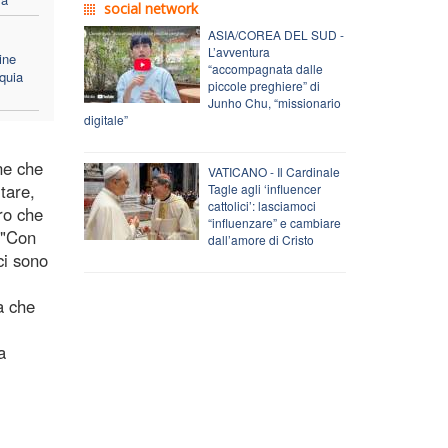
social network
ASIA/COREA DEL SUD -
L’avventura
ine
“accompagnata dalle
quia
piccole preghiere” di
Junho Chu, “missionario
digitale”
ne che
VATICANO - Il Cardinale
tare,
Tagle agli ‘influencer
cattolici’: lasciamoci
ro che
“influenzare” e cambiare
. "Con
dall’amore di Cristo
ci sono
a che
a