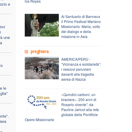
los Reyes
ozio e
Al Santuario di Banneux
il Primo Festival Mariano
imi
Missionario: Maria, volto
del dialogo e della
i
missione in Asia
rà una
na
preghiera
AMERICA/PERÙ -
“Vicinanza e solidarietà”:
to
i vescovi peruviani
davanti alla tragedia
aerea di Nazca
e le
glia"
«Quindici carboni, un
braciere»: 200 anni di
Rosario vivente", da
Pauline Jaricot alla rete
globale delle Pontificie
ente".
Opere Missionarie
iera
ia