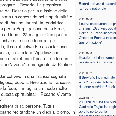
Berardi nel 35° di sacerd
i pregare il Rosario. La preghiera
la Festa patronale
te del Rosario per la missione della
 stata un caposaldo nella spiritualità e
2026-07-06
ne di Pauline Jaricot, la fondatrice
I nuovi catecumeni e i pr
ra per la Propagazione della Fede,
cristiani. L’Arcivescovo d
Reims: "il Papa incontre
ata a Lione il 22 maggio. Con questo
Chiesa di Francia in pie
ale universale come Internet per
trasformazione"
do, Il social network e associazione
ncia, ha lanciato l'Applicazione
2026-07-05
Beaufort e il rinnovamen
e e tablet, con l'idea di mettere in
missionario in Francia
osario Vivente", immaginato da Pauline
2026-06-23
Jaricot vive in una Francia segnata
Il Breviario insanguinato 
eligioso, dopo la Rivoluzione francese.
altre "memorie della fami
di padre Amédée Benoît
vare la fede, immagina un modo molto
questa spiritualità: il Rosario Vivente
2026-06-14
".
200 anni di "Rosario Viv
ghiera di 15 persone. Tutti si
Cardinale Tagle: la pregh
sario recitandone un dieci al giorno, in
apre le porte per la
testimonianza missionar