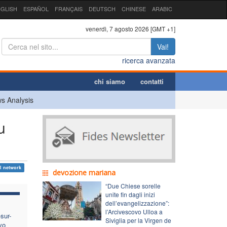
GLISH
ESPAÑOL
FRANÇAIS
DEUTSCH
CHINESE
ARABIC
venerdì, 7 agosto 2026 [GMT +1]
Vai!
ricerca avanzata
chi siamo
contatti
s Analysis
u
l network
devozione mariana
“Due Chiese sorelle
unite fin dagli inizi
dell’evangelizzazione”:
l’Arcivescovo Ulloa a
sur-
Siviglia per la Virgen de
vo