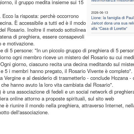
iorno, il gruppo medita insieme sui 15
2026-06-13
. Ecco la risposta: perchè occorrono
Lione: la famiglia di Paul
cina. È accessibile a tutti ed è il modo
Jaricot dona una sua reli
alla “Casa di Lorette”
del Rosario. Inoltre il metodo sottolinea
catena di preghiera, essere consapevoli
o e motivazione.
e di 5 persone: "In un piccolo gruppo di preghiera di 5 perso
giorno ogni membro riceve un mistero del Rosario su cui medi
 Ogni giorno, ciascuno recita una decina meditando sul miste
utti e 5 i membri hanno pregato, il Rosario Vivente è completo"
la Vergine e al desiderio di trasmetterlo - conclude Hozana - 
e che hanno avuto la loro vita cambiata dal Rosario".
è una associazione di fedeli e un social network di preghier
era online attorno a proposte spirituali, sul sito web
è riunire il mondo nella preghiera, attraverso Internet, nell
otto dell'associazione.