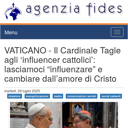
Menu
Toggl
naviga
VATICANO - Il Cardinale Tagle
agli ‘influencer cattolici’:
lasciamoci “influenzare” e
cambiare dall’amore di Cristo
martedì, 29 luglio 2025
missione
evangelizzazione
media
comunicazioni sociali
social network