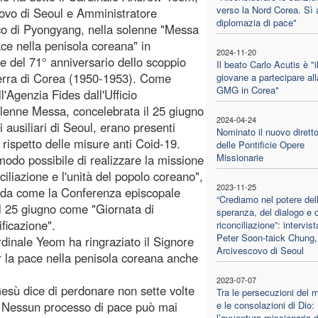
verso la Nord Corea. Sì 
ovo di Seoul e Amministratore
diplomazia di pace"
co di Pyongyang, nella solenne "Messa
ace nella penisola coreana" in
2024-11-20
e del 71° anniversario dello scoppio
Il beato Carlo Acutis è "i
erra di Corea (1950-1953). Come
giovane a partecipare all
GMG in Corea"
all'Agenzia Fides dall'Ufficio
olenne Messa, concelebrata il 25 giugno
2024-04-24
 ausiliari di Seoul, erano presenti
Nominato il nuovo dirett
l rispetto delle misure anti Coid-19.
delle Pontificie Opere
Missionarie
modo possibile di realizzare la missione
ciliazione e l'unità del popolo coreano",
2023-11-25
orda come la Conferenza episcopale
“Crediamo nel potere del
l 25 giugno come "Giornata di
speranza, del dialogo e d
ificazione".
riconciliazione”: intervis
Peter Soon-taick Chung,
rdinale Yeom ha ringraziato il Signore
Arcivescovo di Seoul
r la pace nella penisola coreana anche
2023-07-07
Gesù dice di perdonare non sette volte
Tra le persecuzioni del 
i. Nessun processo di pace può mai
e le consolazioni di Dio:
l’avventura missionaria d