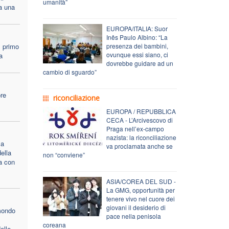
umanità”
a una
EUROPA/ITALIA: Suor
Inês Paulo Albino: “La
l primo
presenza dei bambini,
ovunque essi siano, ci
a
dovrebbe guidare ad un
cambio di sguardo”
ore
riconciliazione
EUROPA / REPUBBLICA
CECA - L’Arcivescovo di
Praga nell’ex-campo
nazista: la riconciliazione
la
va proclamata anche se
ella
non “conviene”
ta con
ASIA/COREA DEL SUD -
La GMG, opportunità per
tenere vivo nel cuore dei
giovani il desiderio di
mondo
pace nella penisola
coreana
elle