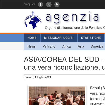
Seguici
Organo di informazione delle Pontificie
HOME
MISSIONARI UCCISI
STATISTICHE
News
Vaticano
Africa
Asia
America
ASIA/COREA DEL SUD - I
una vera riconciliazione, 
giovedì, 1 luglio 2021
Seoul (A
vera ric
terra div
guerra":