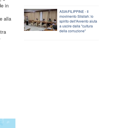
de in
ASIA/FILIPPINE - Il
movimento Silsilah: lo
e alla
spirito dell'Avvento aiuta
a uscire dalla "cultura
tra
della corruzione"
e