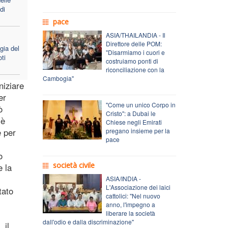
di
pace
ASIA/THAILANDIA - Il
Direttore delle POM:
gia del
"Disarmiamo i cuori e
ti
costruiamo ponti di
riconciliazione con la
Cambogia"
niziare
er
"Come un unico Corpo in
ò
Cristo": a Dubai le
 è
Chiese negli Emirati
e per
pregano insieme per la
pace
o
società civile
e la
ASIA/INDIA -
L'Associazione dei laici
tato
cattolici: "Nel nuovo
anno, l'impegno a
liberare la società
dall'odio e dalla discriminazione"
 il