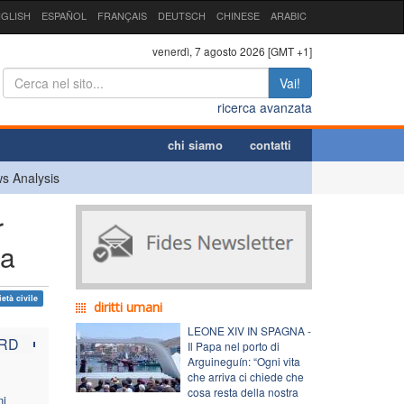
GLISH
ESPAÑOL
FRANÇAIS
DEUTSCH
CHINESE
ARABIC
venerdì, 7 agosto 2026 [GMT +1]
Vai!
ricerca avanzata
chi siamo
contatti
s Analysis
r
na
età civile
diritti umani
LEONE XIV IN SPAGNA -
RD
Il Papa nel porto di
Arguineguín: “Ogni vita
che arriva ci chiede che
cosa resta della nostra
ni