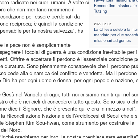
ero radicato nei cuori umani. A volte ci
Benedettine missionarie 
oro che non meritano nemmeno il
Tutzing
à condizione per essere perdonati da
ione reciproca; è quindi la condizione
2022-05-05
La Chiesa celebra la litur
spensabile per la nostra salvezza”, ha
mandato per due sacerdo
missionari ad gentes
che la pace non è semplicemente
 spegnere i focolai di guerra è una condizione inevitabile per i
etti. Offrire e accettare il perdono è l'essenziale condizione p
 e duratura. Sono pienamente consapevole che il perdono pu
so cede alla dinamica del conflitto e vendetta. Ma il perdono
che Dio ha per ogni uomo e donna, per ogni popolo e nazione, 
esù nel Vangelo di oggi, tutti noi ci siamo riuniti qui nel su
tro che è nei cieli di concederci tutto questo. Sono sicuro ch
me dice il Signore, che è presente qui e ora in mezzo a noi".
a Riconciliazione Nazionale dell'Arcidiocesi di Seoul che è s
ale Stephen Kim Sou-hwan, come strumento per costruire la
 del Nord.
Finché preghiamo per loro, la nostra preghiera sarà esaudita”,