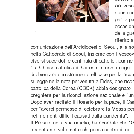
Arcivesc
apostoli
per la p
occasion
della gu
riferito 
comunicazione dell'Arcidiocesi di Seoul, alla s
nella Cattedrale di Seoul, insieme con i Vescovi
diversi sacerdoti e centinaia di cattolici, pur ne
"La Chiesa cattolica di Corea si sforza in ogni 
di diventare uno strumento efficace per la ricon
si legge nella nota pervenuta a Fides, che ric
cattolica della Corea (CBCK) abbia designato i
preghiera per la riconciliazione nazionale e l'un
Dopo aver recitato il Rosario per la pace, il Ca
per “averci permesso di celebrare la Messa pe
nei momenti difficili causati dalla pandemia".
Il Presule nella sua omelia, ha ricordato che "
ma settanta volte sette chi pecca contro di no