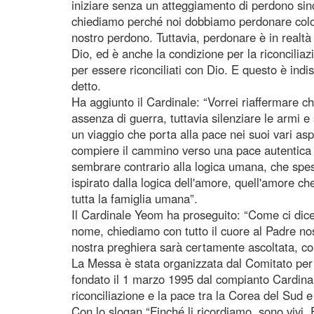
iniziare senza un atteggiamento di perdono sinc
chiediamo perché noi dobbiamo perdonare col
nostro perdono. Tuttavia, perdonare è in realt
Dio, ed è anche la condizione per la riconciliaz
per essere riconciliati con Dio. E questo è indi
detto.
Ha aggiunto il Cardinale: “Vorrei riaffermare 
assenza di guerra, tuttavia silenziare le armi e
un viaggio che porta alla pace nei suoi vari asp
compiere il cammino verso una pace autentica
sembrare contrario alla logica umana, che spes
ispirato dalla logica dell'amore, quell'amore 
tutta la famiglia umana”.
Il Cardinale Yeom ha proseguito: “Come ci dice G
nome, chiediamo con tutto il cuore al Padre nos
nostra preghiera sarà certamente ascoltata, co
La Messa è stata organizzata dal Comitato per l
fondato il 1 marzo 1995 dal compianto Cardin
riconciliazione e la pace tra la Corea del Sud e
Con lo slogan “Finché li ricordiamo, sono vivi. 