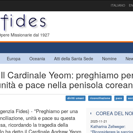
ITALIANO
EN
 Opere Missionarie dal 1927
Europa
Oceania
Atti della Santa Sede
Nomine
New
l Cardinale Yeom: preghiamo pe
unità e pace nella penisola corea
diritti umani
riconciliazione
pace
soci
genzia Fides) - "Preghiamo per una
COREA DEL NO
onciliazione, unità e pace su questa
2025-11-21
isa, ricordando la tragedia della
Katharina Zellweger:
 lo ha detto il Cardinale Andrew Yeom,
"Riconsiderare le sanzio