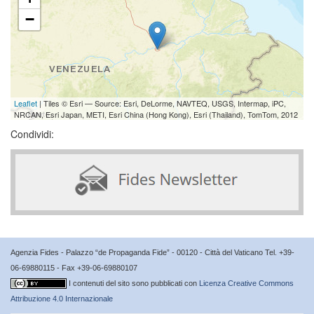
−
Leaflet
| Tiles © Esri — Source: Esri, DeLorme, NAVTEQ, USGS, Intermap, iPC,
NRCAN, Esri Japan, METI, Esri China (Hong Kong), Esri (Thailand), TomTom, 2012
Condividi:
Agenzia Fides - Palazzo “de Propaganda Fide” - 00120 - Città del Vaticano Tel. +39-
06-69880115 - Fax +39-06-69880107
I contenuti del sito sono pubblicati con
Licenza Creative Commons
Attribuzione 4.0 Internazionale