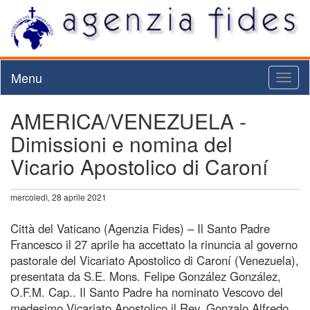
Menu
Toggl
naviga
AMERICA/VENEZUELA -
Dimissioni e nomina del
Vicario Apostolico di Caroní
mercoledì, 28 aprile 2021
Città del Vaticano (Agenzia Fides) – Il Santo Padre
Francesco il 27 aprile ha accettato la rinuncia al governo
pastorale del Vicariato Apostolico di Caroní (Venezuela),
presentata da S.E. Mons. Felipe González González,
O.F.M. Cap.. Il Santo Padre ha nominato Vescovo del
medesimo Vicariato Apostolico il Rev. Gonzalo Alfredo