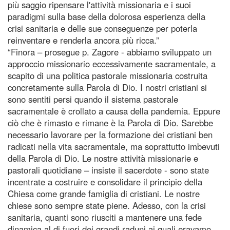
più saggio ripensare l'attività missionaria e i suoi
paradigmi sulla base della dolorosa esperienza della
crisi sanitaria e delle sue conseguenze per poterla
reinventare e renderla ancora più ricca.”
“Finora – prosegue p. Zagore - abbiamo sviluppato un
approccio missionario eccessivamente sacramentale, a
scapito di una politica pastorale missionaria costruita
concretamente sulla Parola di Dio. I nostri cristiani si
sono sentiti persi quando il sistema pastorale
sacramentale è crollato a causa della pandemia. Eppure
ciò che è rimasto e rimane è la Parola di Dio. Sarebbe
necessario lavorare per la formazione dei cristiani ben
radicati nella vita sacramentale, ma soprattutto imbevuti
della Parola di Dio. Le nostre attività missionarie e
pastorali quotidiane – insiste il sacerdote - sono state
incentrate a costruire e consolidare il principio della
Chiesa come grande famiglia di cristiani. Le nostre
chiese sono sempre state piene. Adesso, con la crisi
sanitaria, quanti sono riusciti a mantenere una fede
dinamica al di fuori dei grandi raduni ai quali eravamo