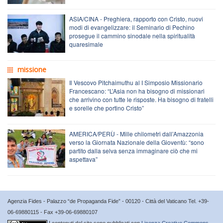
ASIA/CINA - Preghiera, rapporto con Cristo, nuovi
modi di evangelizzare: il Seminario di Pechino
prosegue il cammino sinodale nella spiritualità
quaresimale
missione
Il Vescovo Pitchaimuthu al I Simposio Missionario
Francescano: “L’Asia non ha bisogno di missionari
che arrivino con tutte le risposte. Ha bisogno di fratelli
e sorelle che portino Cristo”
AMERICA/PERÙ - Mille chilometri dall’Amazzonia
verso la Giornata Nazionale della Gioventù: “sono
partito dalla selva senza immaginare ciò che mi
aspettava”
Agenzia Fides - Palazzo “de Propaganda Fide” - 00120 - Città del Vaticano Tel. +39-
06-69880115 - Fax +39-06-69880107
I contenuti del sito sono pubblicati con
Licenza Creative Commons