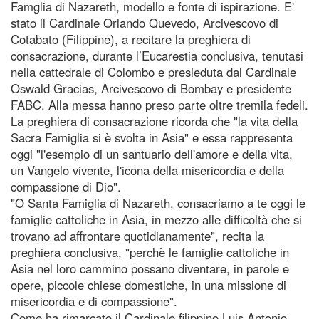
Famglia di Nazareth, modello e fonte di ispirazione. E'
stato il Cardinale Orlando Quevedo, Arcivescovo di
Cotabato (Filippine), a recitare la preghiera di
consacrazione, durante l’Eucarestia conclusiva, tenutasi
nella cattedrale di Colombo e presieduta dal Cardinale
Oswald Gracias, Arcivescovo di Bombay e presidente
FABC. Alla messa hanno preso parte oltre tremila fedeli.
La preghiera di consacrazione ricorda che "la vita della
Sacra Famiglia si è svolta in Asia" e essa rappresenta
oggi "l'esempio di un santuario dell'amore e della vita,
un Vangelo vivente, l'icona della misericordia e della
compassione di Dio".
"O Santa Famiglia di Nazareth, consacriamo a te oggi le
famiglie cattoliche in Asia, in mezzo alle difficoltà che si
trovano ad affrontare quotidianamente", recita la
preghiera conclusiva, "perchè le famiglie cattoliche in
Asia nel loro cammino possano diventare, in parole e
opere, piccole chiese domestiche, in una missione di
misericordia e di compassione".
Come ha rimarcato il Cardinale filippino Luis Antonio