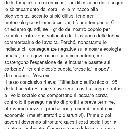
delle temperature oceaniche, l'acidificazione delle acque,
lo sbiancamento dei coralli e le minacce alla
biodiversità, accanto ai più diffusi fenomeni
meteorologici estremi di cicloni, tifoni e tempeste. Ci
chiediamo quindi, se il grido del nostro popolo per il
cambiamento viene soffocato dal frastuono delle lobby
commerciali e dell'avidità. Perché, nonostante le
indiscutibili conseguenze negative sulla nostra ecologia
umana, molti governi non solo consentono, ma
sostengono l'espansione delle industrie basate sul
carbone? Per chi e cos'è questa ‘crescita’ miope?”,
domandano i Vescovi.
Il testo conclusivo rileva: “Riflettiamo sull’articolo 195
della Laudato Si’ che smaschera i costi a lungo termine
a livello sociale che comportano il lasciare senza
controllo il perseguimento di profitti a breve termine,
attraverso mezzi di produzione presumibilmente più
economici (ma sfruttatori o distruttivi). Prima o poi i
governi dovranno affrontare questi costi sociali per la
salute e l'ambiente. Come persone di fede, rimaniamo