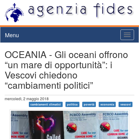
Menu
Toggl
naviga
OCEANIA - Gli oceani offrono
“un mare di opportunità”: i
Vescovi chiedono
“cambiamenti politici”
mercoledì, 2 maggio 2018
cambiamenti climatici
politica
povertà
economia
vescovi