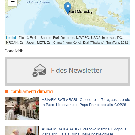
−
Leaflet
| Tiles © Esri — Source: Esri, DeLorme, NAVTEQ, USGS, Intermap, iPC,
NRCAN, Esri Japan, METI, Esri China (Hong Kong), Esri (Thailand), TomTom, 2012
Condividi:
cambiamenti climatici
ASIA/EMIRATI ARABI - Custodire la Terra, custodendo
la Pace. L’intervento di Papa Francesco alla COP28
ASIA/EMIRATI ARABI - Il Vescovo Martinelli: dopo la
visita annullata a Dubai, nelle nostre chiese