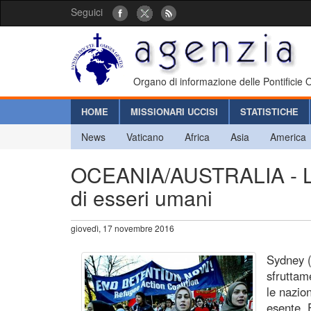
Seguici
Organo di informazione delle Pontificie
HOME
MISSIONARI UCCISI
STATISTICHE
News
Vaticano
Africa
Asia
America
OCEANIA/AUSTRALIA - L'imp
di esseri umani
giovedì, 17 novembre 2016
Sydney (
sfruttam
le nazion
esente. 