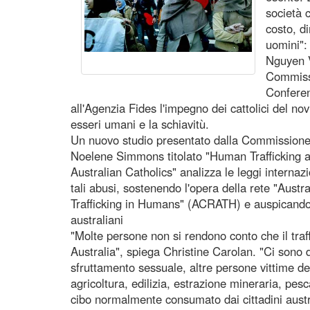
società 
costo, d
uomini":
Nguyen V
Commissi
Conferen
all'Agenzia Fides l'impegno dei cattolici del nov
esseri umani e la schiavitù.
Un nuovo studio presentato dalla Commissione 
Noelene Simmons titolato "Human Trafficking 
Australian Catholics" analizza le leggi internaz
tali abusi, sostenendo l'opera della rete "Austr
Trafficking in Humans" (ACRATH) e auspicando 
australiani
"Molte persone non si rendono conto che il traff
Australia", spiega Christine Carolan. "Ci sono d
sfruttamento sessuale, altre persone vittime dei
agricoltura, edilizia, estrazione mineraria, pes
cibo normalmente consumato dai cittadini austra