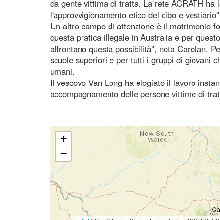
da gente vittima di tratta. La rete ACRATH h
l'approvvigionamento etico del cibo e vestiario"
Un altro campo di attenzione è il matrimonio fo
questa pratica illegale in Australia e per quest
affrontano questa possibilità", nota Carolan. P
scuole superiori e per tutti i gruppi di giovani 
umani.
Il vescovo Van Long ha elogiato il lavoro insta
accompagnamento delle persone vittime di tratt
+
−
Leaflet
| Tiles © Esri — Source: Esri, DeLorme, NAVTEQ, USG