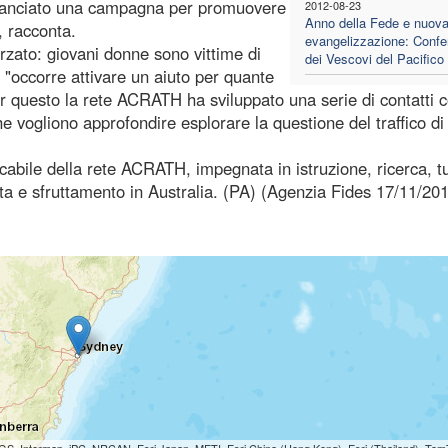
a lanciato una campagna per promuovere
2012-08-23
Anno della Fede e nuov
, racconta.
evangelizzazione: Confe
rzato: giovani donne sono vittime di
dei Vescovi del Pacifico
o "occorre attivare un aiuto per quante
er questo la rete ACRATH ha sviluppato una serie di contatti c
che vogliono approfondire esplorare la questione del traffico di
ncabile della rete ACRATH, impegnata in istruzione, ricerca, t
a e sfruttamento in Australia. (PA) (Agenzia Fides 17/11/20
S, Intermap, iPC, NRCAN, Esri Japan, METI, Esri China (Hong Kong), Esri (Thailand), To