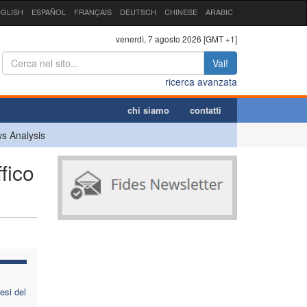
GLISH
ESPAÑOL
FRANÇAIS
DEUTSCH
CHINESE
ARABIC
venerdì, 7 agosto 2026 [GMT +1]
Vai!
ricerca avanzata
chi siamo
contatti
s Analysis
fico
esi del