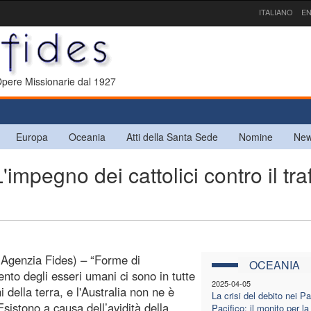
ITALIANO
EN
 Opere Missionarie dal 1927
Europa
Oceania
Atti della Santa Sede
Nomine
New
egno dei cattolici contro il traf
Agenzia Fides) – “Forme di
OCEANIA
ento degli esseri umani ci sono in tutte
2025-04-05
i della terra, e l'Australia non ne è
La crisi del debito nei Pa
Esistono a causa dell’avidità della
Pacifico: il monito per la