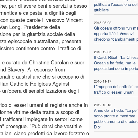
politica e l'occasione del
che, pur di avere beni e servizi a basso
giubilare
imentica e calpesta la dignità degli
 con queste parole il vescovo Vincent
2018-05-02
an Long, Presidente della
Gli oceani offrono “un ma
one per la giustizia sociale della
opportunità”: i Vescovi
chiedono “cambiamenti po
za episcopale australiana, presenta
issimo continente contro il traffico di
2016-12-05
Il Card. Ribat: “La Chies
e curato da Christine Carolan e suor
Oceania ha fede, ma le
popolazioni sono in peric
and Slavery: A response from
ionali e australiane che si occupano di
2016-11-17
alian Catholic Religious Against
L'impegno dei cattolici co
un'opera di sensibilizzazione degli
traffico di esseri umani
ico di esseri umani si registra anche in
2012-10-18
Anno della Fede: “Le pe
onne vittime della tratta a scopo di
sono pronte a mostrare
 trafficanti impiegate in settori come
pubblicamente di credere
ca" prosegue. "Può darsi che vestiti e
Dio”
liani siano prodotti da lavoro forzato o