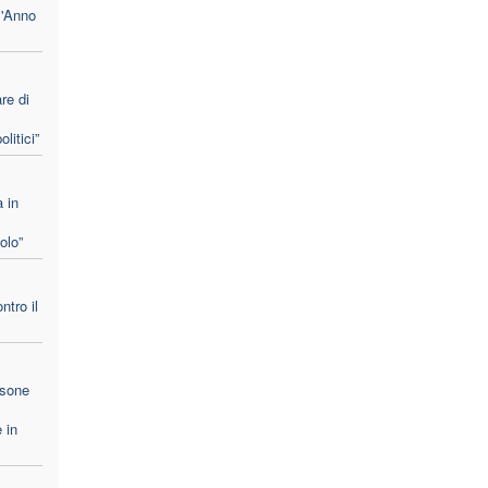
l'Anno
re di
litici”
a in
olo”
ntro il
rsone
 in