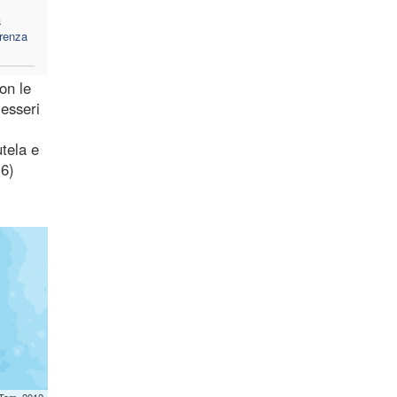
a
renza
on le
 esseri
utela e
16)
mTom, 2012