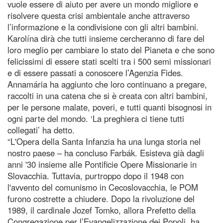
vuole essere di aiuto per avere un mondo migliore e
risolvere questa crisi ambientale anche attraverso
l’informazione e la condivisione con gli altri bambini.
Karolína dirà che tutti insieme cercheranno di fare del
loro meglio per cambiare lo stato del Pianeta e che sono
felicissimi di essere stati scelti tra i 500 semi missionari
e di essere passati a conoscere l’Agenzia Fides.
Annamária ha aggiunto che loro continuano a pregare,
raccolti in una catena che si è creata con altri bambini,
per le persone malate, poveri, e tutti quanti bisognosi in
ogni parte del mondo. ‘La preghiera ci tiene tutti
collegati’ ha detto.
“L'Opera della Santa Infanzia ha una lunga storia nel
nostro paese – ha concluso Farbák. Esisteva già dagli
anni '30 insieme alle Pontificie Opere Missionarie in
Slovacchia. Tuttavia, purtroppo dopo il 1948 con
l'avvento del comunismo in Cecoslovacchia, le POM
furono costrette a chiudere. Dopo la rivoluzione del
1989, il cardinale Jozef Tomko, allora Prefetto della
Congregazione per l’Evangelizzazione dei Popoli, ha