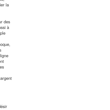
er la
ur des
ussi à
ple
poque,
s
ligne
ent
les
’argent
ésir