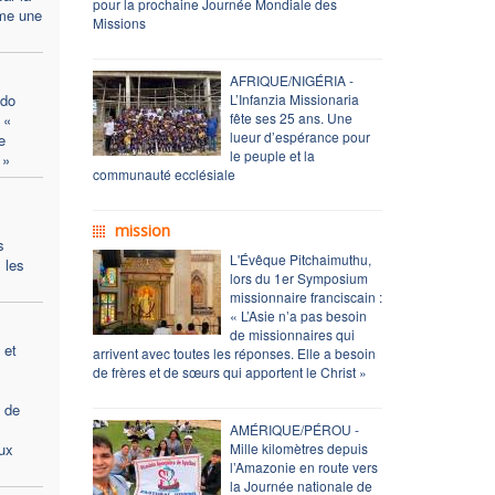
pour la prochaine Journée Mondiale des
mme une
Missions
AFRIQUE/NIGÉRIA -
ido
L’Infanzia Missionaria
fête ses 25 ans. Une
 «
lueur d’espérance pour
e
le peuple et la
 »
communauté ecclésiale
mission
s
L'Évêque Pitchaimuthu,
 les
lors du 1er Symposium
missionnaire franciscain :
« L’Asie n’a pas besoin
de missionnaires qui
 et
arrivent avec toutes les réponses. Elle a besoin
de frères et de sœurs qui apportent le Christ »
t de
AMÉRIQUE/PÉROU -
eux
Mille kilomètres depuis
l’Amazonie en route vers
la Journée nationale de