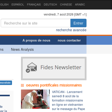
GLISH
ESPAÑOL
FRANÇAIS
DEUTSCH
CHINESE
ARABIC
vendredi, 7 août 2026 [GMT +1]
Entrer
recherche avancée
A propos de nous
nous contacter
ns
News Analysis
 mondiale
oeuvres pontificales missionnaires
VATICAN - Lancement
samedi 8 août de la
formation missionnaire
en ligne en vietnamien
de
sur le message du Pape
ar la