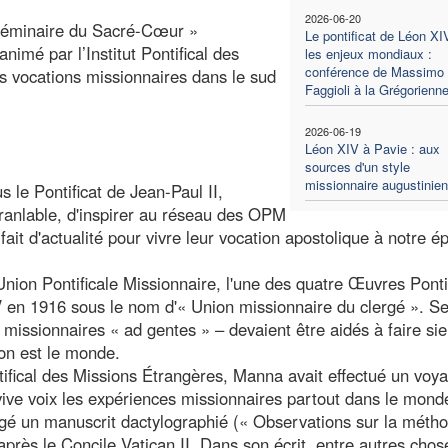
2026-06-20
 Séminaire du Sacré-Cœur »
Le pontificat de Léon XI
animé par l’Institut Pontifical des
les enjeux mondiaux :
conférence de Massimo
es vocations missionnaires dans le sud
Faggioli à la Grégorienn
2026-06-19
Léon XIV à Pavie : aux
sources d'un style
missionnaire augustinien
 le Pontificat de Jean-Paul II,
branlable, d'inspirer au réseau des OPM
fait d'actualité pour vivre leur vocation apostolique à notre é
ion Pontificale Missionnaire, l'une des quatre Œuvres Ponti
 en 1916 sous le nom d'« Union missionnaire du clergé ». S
missionnaires « ad gentes » – devaient être aidés à faire sie
zon est le monde.
ontifical des Missions Étrangères, Manna avait effectué un voy
ive voix les expériences missionnaires partout dans le monde
édigé un manuscrit dactylographié (« Observations sur la méth
après le Concile Vatican II. Dans son écrit, entre autres chos