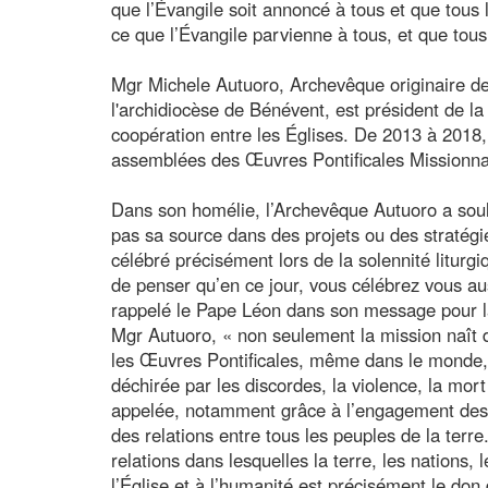
que l’Évangile soit annoncé à tous et que tous 
ce que l’Évangile parvienne à tous, et que tous,
Mgr Michele Autuoro, Archevêque originaire de
l'archidiocèse de Bénévent, est président de l
coopération entre les Églises. De 2013 à 2018, 
assemblées des Œuvres Pontificales Missionna
Dans son homélie, l’Archevêque Autuoro a soul
pas sa source dans des projets ou des stratég
célébré précisément lors de la solennité liturgi
de penser qu’en ce jour, vous célébrez vous a
rappelé le Pape Léon dans son message pour l
Mgr Autuoro, « non seulement la mission naît d
les Œuvres Pontificales, même dans le monde, 
déchirée par les discordes, la violence, la mort
appelée, notamment grâce à l’engagement des Œ
des relations entre tous les peuples de la terr
relations dans lesquelles la terre, les nations,
l’Église et à l’humanité est précisément le do