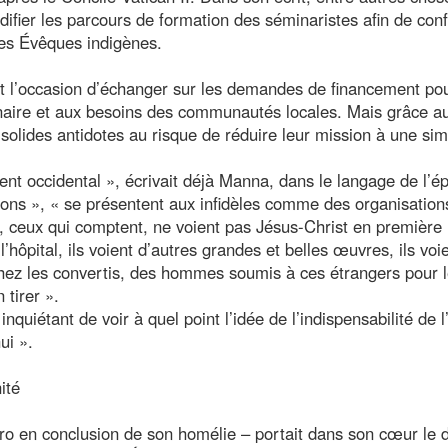
fier les parcours de formation des séminaristes afin de confi
 des Évêques indigènes.
 l’occasion d’échanger sur les demandes de financement po
onnaire et aux besoins des communautés locales. Mais grâce a
olides antidotes au risque de réduire leur mission à une sim
ent occidental », écrivait déjà Manna, dans le langage de l’é
ions », « se présentent aux infidèles comme des organisation
, ceux qui comptent, ne voient pas Jésus-Christ en première 
 l’hôpital, ils voient d’autres grandes et belles œuvres, ils voi
 chez les convertis, des hommes soumis à ces étrangers pour 
 tirer ».
inquiétant de voir à quel point l’idée de l’indispensabilité de l
ui ».
ité
o en conclusion de son homélie – portait dans son cœur le d