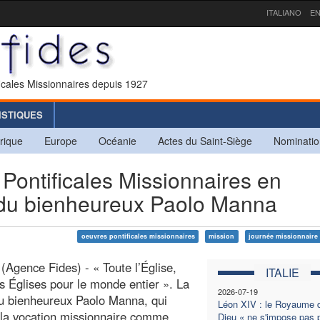
ITALIANO
EN
icales Missionnaires depuis 1927
ISTIQUES
rique
Europe
Océanie
Actes du Saint-Siège
Nominatio
ontificales Missionnaires en
s du bienheureux Paolo Manna
oeuvres pontificales missionnaires
mission
journée missionnaire
(Agence Fides) - « Toute l’Église,
ITALIE
es Églises pour le monde entier ». La
2026-07-19
u bienheureux Paolo Manna, qui
Léon XIV : le Royaume 
 la vocation missionnaire comme
Dieu « ne s'impose pas p