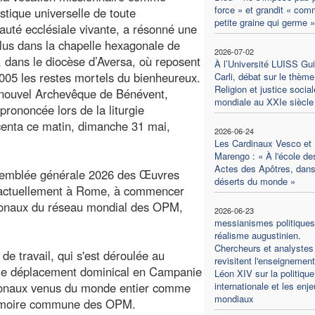
force » et grandit « co
istique universelle de toute
petite graine qui germe »
té ecclésiale vivante, a résonné une
plus dans la chapelle hexagonale de
2026-07-02
 dans le diocèse d’Aversa, où reposent
À l’Université LUISS Gu
005 les restes mortels du bienheureux.
Carli, débat sur le thème
Religion et justice social
 nouvel Archevêque de Bénévent,
mondiale au XXIe siècle
prononcée lors de la liturgie
centa ce matin, dimanche 31 mai,
2026-06-24
Les Cardinaux Vesco et
Marengo : « À l'école de
Actes des Apôtres, dans
Assemblée générale 2026 des Œuvres
déserts du monde »
nt actuellement à Rome, à commencer
ationaux du réseau mondial des OPM,
2026-06-23
messianismes politiques
réalisme augustinien.
Chercheurs et analystes
e travail, qui s'est déroulée au
revisitent l'enseignemen
, le déplacement dominical en Campanie
Léon XIV sur la politique
nationaux venus du monde entier comme
internationale et les enj
mondiaux
 mémoire commune des OPM.