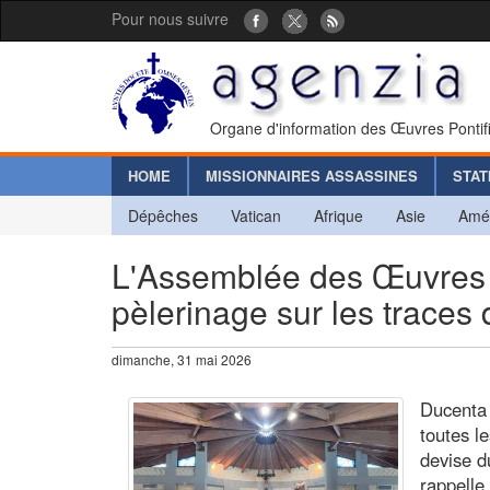
Pour nous suivre
Organe d'information des Œuvres Pontif
HOME
MISSIONNAIRES ASSASSINES
STAT
Dépêches
Vatican
Afrique
Asie
Amé
L'Assemblée des Œuvres P
pèlerinage sur les trace
dimanche, 31 mai 2026
Ducenta 
toutes l
devise d
rappelle