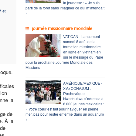
la jeunesse : « Je suis
parti de la forêt sans imaginer ce qui m’attendait
V et
»
e
journée missionnaire mondiale
VATICAN - Lancement
samedi 8 août de la
formation missionnaire
en ligne en vietnamien
sur le message du Pape
pour la prochaine Journée Mondiale des
Missions
poque.
AMÉRIQUE/MEXIQUE -
ficales
XVe CONAJUM :
elon
l’Archevêque
Nwachukwu s’adresse à
nne la
6 000 jeunes mexicains :
« Votre cœur est fait pour naviguer en pleine
age de
mer, pas pour rester enfermé dans un aquarium
»
. À la
ode
es,