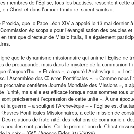
les membres de l’Église, tous les baptisés, ressentent cette 
 en Christ et dans l’amour trinitaire, soient saints ».
 Procida, que le Pape Léon XIV a appelé le 13 mai dernier à 
a Commission épiscopale pour l'évangélisation des peuples et 
en tant que directeur de Missio Italia, il a également partici
ires.
igné que le dynamisme missionnaire qui anime l’Église ne t
ies de propagande, mais dans le mystère de la communion trin
que d’aujourd’hui. « Et alors », a ajouté l’Archevêque, « il est
ussi l’Assemblée des Œuvres Pontificales ». « Comme nous l’
a prochaine centième Journée Mondiale des Missions », a aj
e l’unité, mais elle est efficace lorsque nous sommes tous un
sont précisément l’expression de cette unité ». À une époqu
 et la guerre – a souligné l’Archevêque – « l’Église est d’auta
uvres Pontificales Missionnaires, à cette mission de const
e. Des relations de fraternité, des relations de communion, de
 les peuples sont pacifiés. Car le premier don du Christ ressus
n de la paix ».(GV) (Agence Fides 31/5/2026)