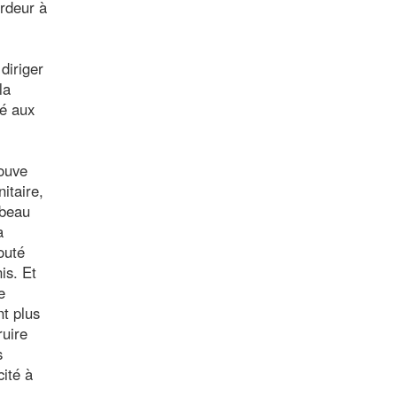
ardeur à
diriger
la
pé aux
rouve
itaire,
 beau
a
outé
is. Et
e
nt plus
ruire
s
cité à