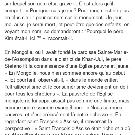
sur lequel son nom était gravé ». C’est alors qu’il
comprit : « Pourquoi suis-je ici ? Pour moi, c’est de plus
en plus clair : pour ce nom sur le monument. Un jour,
moi aussi je serai mort, et peut-être que des enfants, en
voyant mon nom, se demanderont : “Pourquoi le père
Kim était-il ici ?” », racontait-il.
En Mongolie, où il avait fondé la paroisse Sainte-Marie-
de-l’Assomption dans le district de Khan-Uul, le père
Stefano fit la connaissance d’une Église pauvre et jeune.
« En Mongolie, nous n’en sommes encore qu’au début
». Et pourtant, observait-il, « dans le monde entier,
l’ultralibéralisme et le consumérisme deviennent un défi
pour tous les chrétiens ». La pauvreté de l’Église
mongole ne lui apparaissait pas comme une limite, mais
comme une ressource évangélique : « Nous sommes
pauvres, et c’est précisément là notre richesse ». En
regardant saint François d’Assise, il renversait la
perspective : « Saint François d’Assise était riche et a dû
se dépouiller de tous ses biens pour suivre Jésus. Le