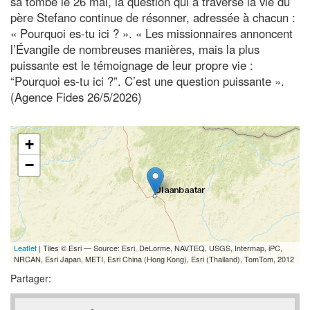
sa tombe le 26 mai, la question qui a traversé la vie du
père Stefano continue de résonner, adressée à chacun :
« Pourquoi es-tu ici ? ». « Les missionnaires annoncent
l’Évangile de nombreuses manières, mais la plus
puissante est le témoignage de leur propre vie :
“Pourquoi es-tu ici ?”. C’est une question puissante ».
(Agence Fides 26/5/2026)
+
−
Leaflet
| Tiles © Esri — Source: Esri, DeLorme, NAVTEQ, USGS, Intermap, iPC,
NRCAN, Esri Japan, METI, Esri China (Hong Kong), Esri (Thailand), TomTom, 2012
Partager: