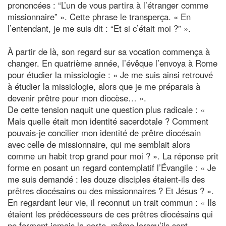
prononcées : “L’un de vous partira à l’étranger comme
missionnaire” ». Cette phrase le transperça. « En
l’entendant, je me suis dit : “Et si c’était moi ?” ».
À partir de là, son regard sur sa vocation commença à
changer. En quatrième année, l’évêque l’envoya à Rome
pour étudier la missiologie : « Je me suis ainsi retrouvé
à étudier la missiologie, alors que je me préparais à
devenir prêtre pour mon diocèse… ».
De cette tension naquit une question plus radicale : «
Mais quelle était mon identité sacerdotale ? Comment
pouvais-je concilier mon identité de prêtre diocésain
avec celle de missionnaire, qui me semblait alors
comme un habit trop grand pour moi ? ». La réponse prit
forme en posant un regard contemplatif l’Évangile : « Je
me suis demandé : les douze disciples étaient-ils des
prêtres diocésains ou des missionnaires ? Et Jésus ? ».
En regardant leur vie, il reconnut un trait commun : « Ils
étaient les prédécesseurs de ces prêtres diocésains qui
ne ferment jamais la porte, même lorsqu’ils sont