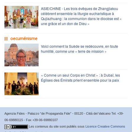
ASIE/CHINE - Les trois évêques de Zhangjiakou
célèbrent ensemble la liturgie eucharistique à
Qujiazhuang : la communion dans le diocèse est «
une grâce et un don de Dieu »
oecuménisme
Voici comment la Suède se redécouvre, en toute
humilité, comme une « terre de mission »
« Comme un seul Corps en Christ » : à Dubaï, les
Églises des Émirats prient ensemble pour la paix
Agenzia Fides - Palazzo “de Propaganda Fide” - 00120 - Città del Vaticano Tel. +39-
06-69880115 - Fax +39-06-69880107
Les contenus du site sont publiés sous
Licence Creative Commons