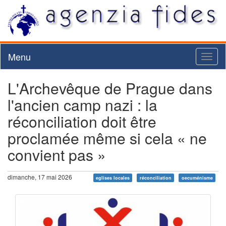
Menu
Toggl
naviga
L'Archevêque de Prague dans
l'ancien camp nazi : la
réconciliation doit être
proclamée même si cela « ne
convient pas »
dimanche, 17 mai 2026
eglises locales
réconciliation
oecuménisme