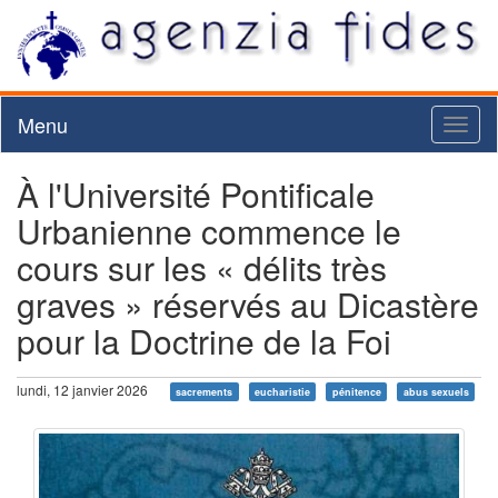
Menu
Toggl
naviga
À l'Université Pontificale
Urbanienne commence le
cours sur les « délits très
graves » réservés au Dicastère
pour la Doctrine de la Foi
lundi, 12 janvier 2026
sacrements
eucharistie
pénitence
abus sexuels