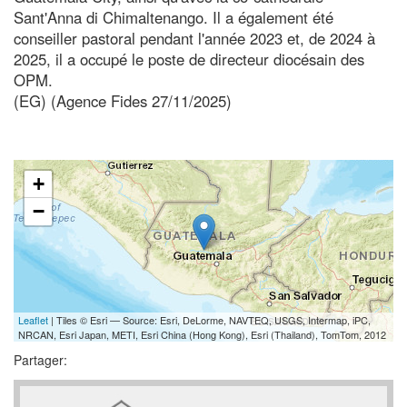
Sant'Anna di Chimaltenango. Il a également été
conseiller pastoral pendant l'année 2023 et, de 2024 à
2025, il a occupé le poste de directeur diocésain des
OPM.
(EG) (Agence Fides 27/11/2025)
+
−
Leaflet
| Tiles © Esri — Source: Esri, DeLorme, NAVTEQ, USGS, Intermap, iPC,
NRCAN, Esri Japan, METI, Esri China (Hong Kong), Esri (Thailand), TomTom, 2012
Partager: