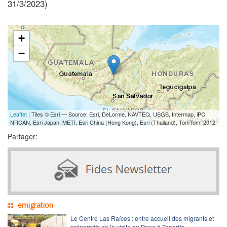
31/3/2023)
+
−
Leaflet
| Tiles © Esri — Source: Esri, DeLorme, NAVTEQ, USGS, Intermap, iPC,
NRCAN, Esri Japan, METI, Esri China (Hong Kong), Esri (Thailand), TomTom, 2012
Partager:
emigration
Le Centre Las Raíces : entre accueil des migrants et
préparatifs de la visite du Pape à Tenerife