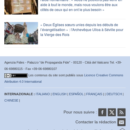
aide à tout le monde, mais nous voulons être aux
côtés de ceux qui en ont le plus besoin »
« Deux Églises sœurs unies depuis les débuts de
l’évangélisation » : l'Archevêque Ulloa à Séville pour
la Vierge des Rois
Agenzia Fides - Palazzo “de Propaganda Fide” - 00120 - Città del Vaticano Tel. +39-
06-69880115 - Fax +39-06-69880107
Les contenus du site sont publiés sous
Licence Creative Commons
Attribution 4.0 International
INTERNAZIONALE :
ITALIANO
|
ENGLISH
|
ESPAÑOL
|
FRANÇAIS
| |
DEUTSCH
|
CHINESE
|
Pour nous suivre :
Contacter la rédaction