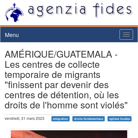
Menu
Toggl
naviga
AMÉRIQUE/GUATEMALA -
Les centres de collecte
temporaire de migrants
"finissent par devenir des
centres de détention, où les
droits de l'homme sont violés"
vendredi, 31 mars 2023
emigration
droits fondamentaux
eglises locales