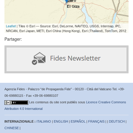
Leaflet
| Tiles © Esri — Source: Esri, DeLorme, NAVTEQ, USGS, Intermap, iPC,
NRCAN, Esri Japan, METI, Esri China (Hong Kong), Esri (Thailand), TomTom, 2012
Partager:
Agenzia Fides - Palazzo “de Propaganda Fide” - 00120 - Città del Vaticano Tel. +39-
06-69880115 - Fax +39-06-69880107
Les contenus du site sont publiés sous
Licence Creative Commons
Attribution 4.0 International
INTERNAZIONALE :
ITALIANO
|
ENGLISH
|
ESPAÑOL
|
FRANÇAIS
| |
DEUTSCH
|
CHINESE
|