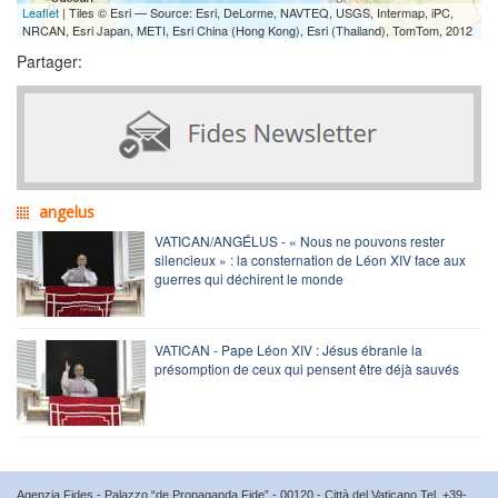
Leaflet
| Tiles © Esri — Source: Esri, DeLorme, NAVTEQ, USGS, Intermap, iPC,
NRCAN, Esri Japan, METI, Esri China (Hong Kong), Esri (Thailand), TomTom, 2012
Partager:
angelus
VATICAN/ANGÉLUS - « Nous ne pouvons rester
silencieux » : la consternation de Léon XIV face aux
guerres qui déchirent le monde
VATICAN - Pape Léon XIV : Jésus ébranle la
présomption de ceux qui pensent être déjà sauvés
Agenzia Fides - Palazzo “de Propaganda Fide” - 00120 - Città del Vaticano Tel. +39-