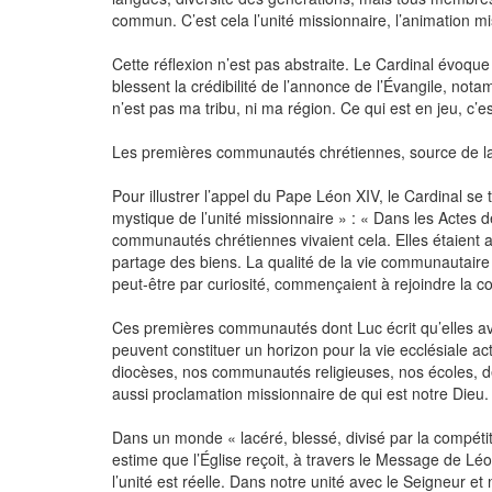
commun. C’est cela l’unité missionnaire, l’animation mi
Cette réflexion n’est pas abstraite. Le Cardinal évoque 
blessent la crédibilité de l’annonce de l’Évangile, not
n’est pas ma tribu, ni ma région. Ce qui est en jeu, c’e
Les premières communautés chrétiennes, source de l
Pour illustrer l’appel du Pape Léon XIV, le Cardinal se 
mystique de l’unité missionnaire » : « Dans les Actes
communautés chrétiennes vivaient cela. Elles étaient as
partage des biens. La qualité de la vie communautaire 
peut‑être par curiosité, commençaient à rejoindre la
Ces premières communautés dont Luc écrit qu’elles av
peuvent constituer un horizon pour la vie ecclésiale a
diocèses, nos communautés religieuses, nos écoles, de
aussi proclamation missionnaire de qui est notre Dieu.
Dans un monde « lacéré, blessé, divisé par la compétition
estime que l’Église reçoit, à travers le Message de Lé
l’unité est réelle. Dans notre unité avec le Seigneur e