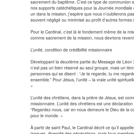
sacrement du baptême. C’est ce type de communion spir
nos supports catéchétiques pour la Journée mondiale d
un dans la mission, j’espère que nous n’oublierons pa
souvent négligé ou minimisé au profit d’autres formes de
Pour le Cardinal, c’est là le fondement même de la m
comme sacrement de la mission, nous devrions revenir 
L’unité, condition de crédibilité missionnaire
Développant la deuxième partie du Message de Léon XIV,
n’est pas un bien réservé au seul groupe, mais un témo
personnes qui se disent : “Je te regarde, tu me regar
ensemble.” Pour Jésus, l’unité – la vraie unité spiritue
»
L’unité des chrétiens, dans la prière de Jésus, est comm
missionnaire. L’unité des chrétiens est une déclaration
“Regardez‑nous, car en nous demeure le Dieu de la co
pour le monde. »
À partir de saint Paul, le Cardinal décrit ce qu’il appell
langues, diversité des générations, mais tous membres 