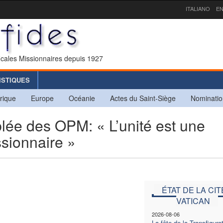
ITALIANO
EN
icales Missionnaires depuis 1927
ISTIQUES
rique
Europe
Océanie
Actes du Saint-Siège
Nominatio
lée des OPM: « L’unité est une
ssionnaire »
ÉTAT DE LA CIT
VATICAN
2026-08-06
La fête de la Transfigura