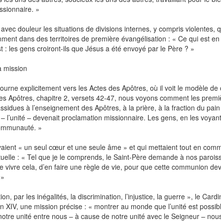
ssionnaire. »
avec douleur les situations de divisions internes, y compris violentes, q
amment dans des territoires de première évangélisation : « Ce qui est en 
st : les gens croiront‑ils que Jésus a été envoyé par le Père ? »
a mission
tourne explicitement vers les Actes des Apôtres, où il voit le modèle de 
 des Apôtres, chapitre 2, versets 42‑47, nous voyons comment les premi
sidues à l’enseignement des Apôtres, à la prière, à la fraction du pain
– l’unité – devenait proclamation missionnaire. Les gens, en les voyant
 communauté. »
aient « un seul cœur et une seule âme » et qui mettaient tout en com
ctuelle : « Tel que je le comprends, le Saint‑Père demande à nos parois
 vivre cela, d’en faire une règle de vie, pour que cette communion de
 »
, par les inégalités, la discrimination, l’injustice, la guerre », le Cardi
on XIV, une mission précise : « montrer au monde que l’unité est possib
t notre unité entre nous – à cause de notre unité avec le Seigneur – nou