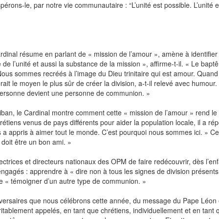
érons‑le, par notre vie communautaire : “L’unité est possible. L’unité e
dinal résume en parlant de « mission de l’amour », amène à identifier 
de l’unité et aussi la substance de la mission », affirme-t-il. « Le bapt
. Nous sommes recréés à l’image du Dieu trinitaire qui est amour. Quan
it le moyen le plus sûr de créer la division, a-t-il relevé avec humour.
la personne devient une personne de communion. »
ban, le Cardinal montre comment cette « mission de l’amour » rend le 
rétiens venus de pays différents pour aider la population locale, il a ré
s a appris à aimer tout le monde. C’est pourquoi nous sommes ici. » Ce
l doit être un bon ami. »
ctrices et directeurs nationaux des OPM de faire redécouvrir, dès l’en
s engagés : apprendre à « dire non à tous les signes de division présent
n de « témoigner d’un autre type de communion. »
iversaires que nous célébrons cette année, du message du Pape Léon 
tablement appelés, en tant que chrétiens, individuellement et en tant 