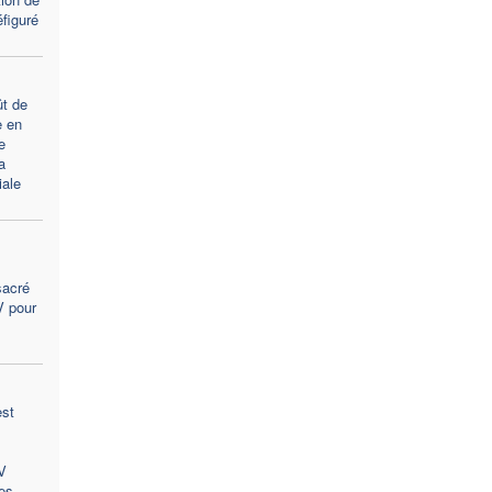
figuré
t de
e en
e
a
ale
sacré
V pour
est
V
es