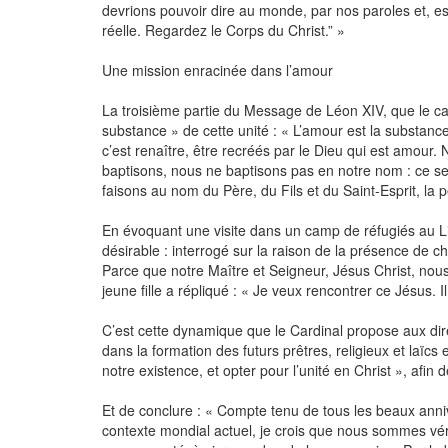
devrions pouvoir dire au monde, par nos paroles et, esp
réelle. Regardez le Corps du Christ.” »
Une mission enracinée dans l’amour
La troisième partie du Message de Léon XIV, que le car
substance » de cette unité : « L’amour est la substance 
c’est renaître, être recréés par le Dieu qui est amour
baptisons, nous ne baptisons pas en notre nom : ce sera
faisons au nom du Père, du Fils et du Saint‑Esprit, 
En évoquant une visite dans un camp de réfugiés au Li
désirable : interrogé sur la raison de la présence de ch
Parce que notre Maître et Seigneur, Jésus Christ, nou
jeune fille a répliqué : « Je veux rencontrer ce Jésus. I
C’est cette dynamique que le Cardinal propose aux dire
dans la formation des futurs prêtres, religieux et laïc
notre existence, et opter pour l’unité en Christ », afi
Et de conclure : « Compte tenu de tous les beaux ann
contexte mondial actuel, je crois que nous sommes véri