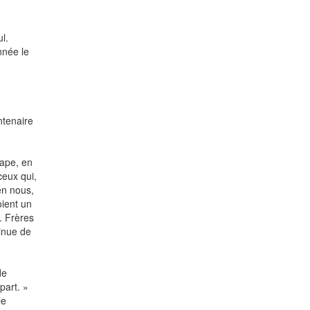
l.
nnée le
ntenaire
Pape, en
ceux qui,
en nous,
oient un
n. Frères
tinue de
de
part. »
le