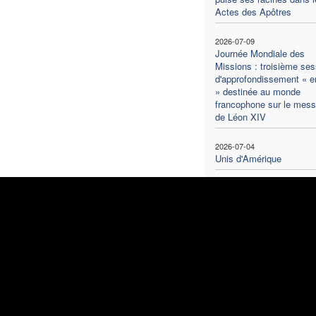
Actes des Apôtres
2026-07-09
Journée Mondiale des
Missions : troisième ses
d'approfondissement « en
» destinée au monde
francophone sur le mes
de Léon XIV
2026-07-04
Unis d'Amérique