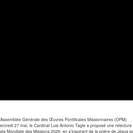
 l’Assemblée Générale des Œuvres Pontificales Missionnaires (OPM)
rcredi 27 mai, le Cardinal Luis Antonio Tagle a proposé une relecture
ée Mondiale des Missions 2026, en s’inspirant de la prière de Jésus p