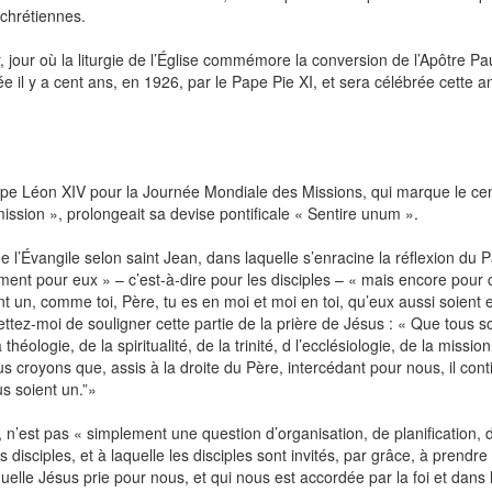
chrétiennes.
, jour où la liturgie de l’Église commémore la conversion de l’Apôtre Pau
 il y a cent ans, en 1926, par le Pape Pie XI, et sera célébrée cette a
pe Léon XIV pour la Journée Mondiale des Missions, qui marque le ce
 mission », prolongeait sa devise pontificale « Sentire unum ».
 l’Évangile selon saint Jean, dans laquelle s’enracine la réflexion du 
ement pour eux » – c’est‑à‑dire pour les disciples – « mais encore pour 
ent un, comme toi, Père, tu es en moi et moi en toi, qu’eux aussi soient 
tez‑moi de souligner cette partie de la prière de Jésus : « Que tous s
 théologie, de la spiritualité, de la trinité, d l’ecclésiologie, de la missio
us croyons que, assis à la droite du Père, intercédant pour nous, il con
us soient un.”»
l, n’est pas « simplement une question d’organisation, de planification, 
isciples, et à laquelle les disciples sont invités, par grâce, à prendre 
quelle Jésus prie pour nous, et qui nous est accordée par la foi et dans 