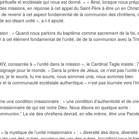
ituelle et ecclésiale qui nous est donné. » « Ainsi, lorsque nous pré
es missions, en réponse à cet appel du Saint-Père à être un en Christ
s de revenir à cet aspect fondamental de la communion des chrétiens, q
 soi-disant unité », a-t-il ajouté.
ission : « Quand nous parlons du baptême comme sacrement de la foi, e
à cet élément fondamental de l’unité, de de la communion avec la Trin
 consacrée à « l’unité dans la mission », le Cardinal Tagle insiste : l’
ignage pour le monde. « Dans la prière de Jésus, ce n’est pas l’unité
des, je te souris, tu me souris, nous sommes unis, nous sommes bien
lle et la communauté ecclésiale authentique – n’est pas tournée vers l’int
e une condition missionnaire : « une condition d’authenticité et de créd
 missionnaire de qui est notre Dieu. Nous disons en quelque sorte :
mmunion.” La vie des chrétiens devrait, en elle‑même, être une Parole
e « la mystique de l’unité missionnaire » : « diversité des dons, diversité
les uns des autres, soucieux les uns des autres, travaillant pour le bi