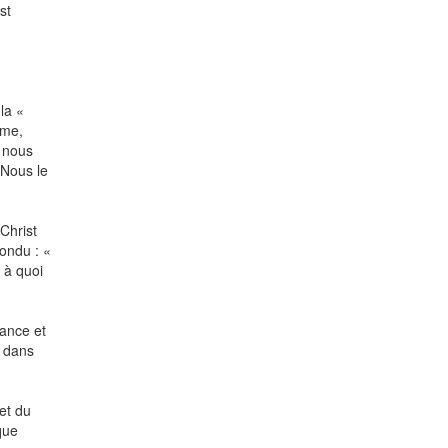
st
la «
ême,
d nous
 Nous le
Christ
pondu : «
 à quoi
fance et
s dans
et du
que