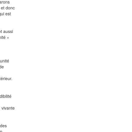
parons
 et donc
ui est
t aussi
ité »
unité
 de
érieur.
ibilité
 vivante
 des
en