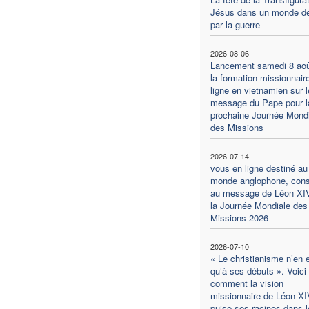
Jésus dans un monde dé
par la guerre
2026-08-06
Lancement samedi 8 aoû
la formation missionnair
ligne en vietnamien sur l
message du Pape pour l
prochaine Journée Mondi
des Missions
2026-07-14
vous en ligne destiné au
monde anglophone, con
au message de Léon XI
la Journée Mondiale des
Missions 2026
2026-07-10
« Le christianisme n’en 
qu’à ses débuts ». Voici
comment la vision
missionnaire de Léon XI
puise ses racines dans l