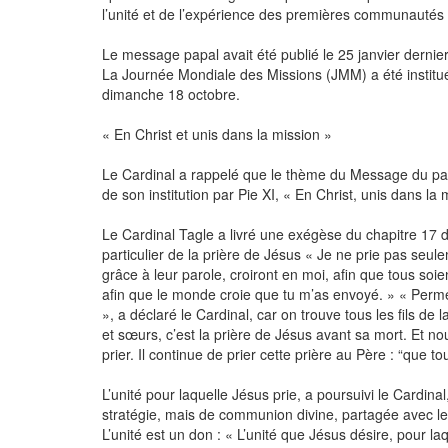
l’unité et de l’expérience des premières communautés 
Le message papal avait été publié le 25 janvier dernier
La Journée Mondiale des Missions (JMM) a été instituée
dimanche 18 octobre.
« En Christ et unis dans la mission »
Le Cardinal a rappelé que le thème du Message du pa
de son institution par Pie XI, « En Christ, unis dans la
Le Cardinal Tagle a livré une exégèse du chapitre 17 de
particulier de la prière de Jésus « Je ne prie pas seul
grâce à leur parole, croiront en moi, afin que tous soi
afin que le monde croie que tu m’as envoyé. » « Permet
», a déclaré le Cardinal, car on trouve tous les fils de la
et sœurs, c’est la prière de Jésus avant sa mort. Et no
prier. Il continue de prier cette prière au Père : “que to
L’unité pour laquelle Jésus prie, a poursuivi le Cardina
stratégie, mais de communion divine, partagée avec les d
L’unité est un don : « L’unité que Jésus désire, pour la