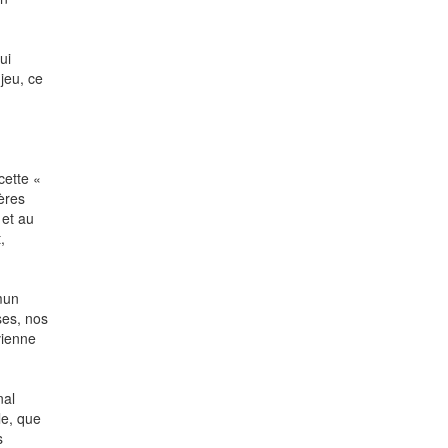
ui
jeu, ce
cette «
ères
 et au
,
mun
ses, nos
vienne
nal
le, que
s