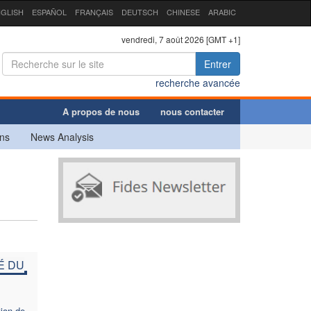
GLISH
ESPAÑOL
FRANÇAIS
DEUTSCH
CHINESE
ARABIC
vendredi, 7 août 2026 [GMT +1]
Entrer
recherche avancée
A propos de nous
nous contacter
ns
News Analysis
É DU
tion de