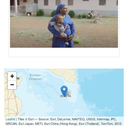
+
−
Leaflet
| Tiles © Esri — Source: Esri, DeLorme, NAVTEQ, USGS, Intermap, iPC,
NRCAN, Esri Japan, METI, Esri China (Hong Kong), Esri (Thailand), TomTom, 2012