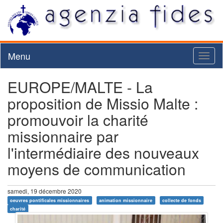
Menu
Toggl
naviga
EUROPE/MALTE - La
proposition de Missio Malte :
promouvoir la charité
missionnaire par
l'intermédiaire des nouveaux
moyens de communication
samedi, 19 décembre 2020
oeuvres pontificales missionnaires
animation missionnaire
collecte de fonds
charité