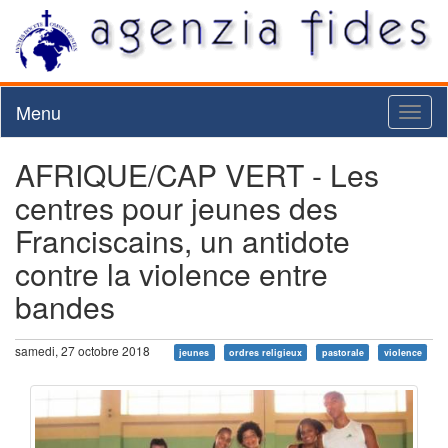
Menu
Toggl
naviga
AFRIQUE/CAP VERT - Les
centres pour jeunes des
Franciscains, un antidote
contre la violence entre
bandes
samedi, 27 octobre 2018
jeunes
ordres religieux
pastorale
violence