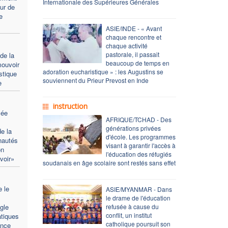
Internationale des Supérieures Générales
ur de
e
ASIE/INDE - « Avant
chaque rencontre et
chaque activité
pastorale, il passait
de la
beaucoup de temps en
mouvoir
adoration eucharistique » : les Augustins se
stique
souviennent du Prieur Prevost en Inde
e
instruction
lée
AFRIQUE/TCHAD - Des
générations privées
e la
d'école. Les programmes
nautés
visant à garantir l'accès à
on
l'éducation des réfugiés
voir»
soudanais en âge scolaire sont restés sans effet
e le
ASIE/MYANMAR - Dans
le drame de l'éducation
gle
refusée à cause du
conflit, un institut
atiques
catholique poursuit son
ence