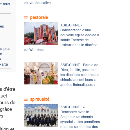
œuvre éducative
de tous
pastorale
ASIE/CHINE -
des
Consécration d'une
nouvelle église dédiée à
sainte Thérèse de
Lisieux dans le diocèse
s plus
de Wenzhou
Ie
a
karta
ASIE/CHINE - Parole de
Dieu, famille, pastorale :
les diocèses catholiques
chinois lancent leurs «
années thématiques »
s d'être
tuel
spiritualité
cours de
ASIE/CHINE - «
 grâce
Rencontre avec le
es
Seigneur, un chemin
synodal » : les premières
retraites spirituelles des
tion et