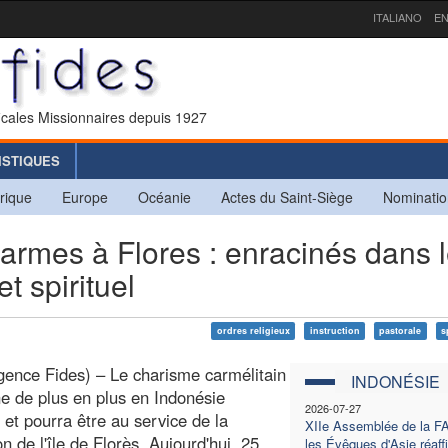
ITALIANO
EN
icales Missionnaires depuis 1927
ISTIQUES
rique
Europe
Océanie
Actes du Saint-Siège
Nominatio
rmes à Flores : enracinés dans 
t spirituel
ordres religieux
instruction
pastorale
s
ence Fides) – Le charisme carmélitain
INDONÉSIE
ne de plus en plus en Indonésie
2026-07-27
e et pourra être au service de la
XIIe Assemblée de la F
n de l'île de Florès. Aujourd'hui, 25
les Évêques d'Asie réaff