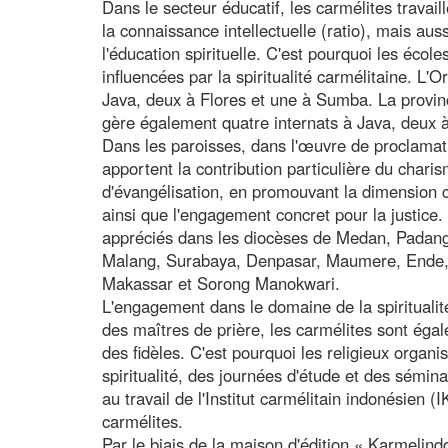
Dans le secteur éducatif, les carmélites travai
la connaissance intellectuelle (ratio), mais aus
l'éducation spirituelle. C'est pourquoi les écol
influencées par la spiritualité carmélitaine. L
Java, deux à Flores et une à Sumba. La provin
gère également quatre internats à Java, deux 
Dans les paroisses, dans l'œuvre de proclamati
apportent la contribution particulière du chari
d'évangélisation, en promouvant la dimension co
ainsi que l'engagement concret pour la justice. 
appréciés dans les diocèses de Medan, Padan
Malang, Surabaya, Denpasar, Maumere, Ende, 
Makassar et Sorong Manokwari.
L'engagement dans le domaine de la spiritualité 
des maîtres de prière, les carmélites sont éga
des fidèles. C'est pourquoi les religieux organi
spiritualité, des journées d'étude et des sémina
au travail de l'Institut carmélitain indonésien (I
carmélites.
Par le biais de la maison d'édition « Karmelind