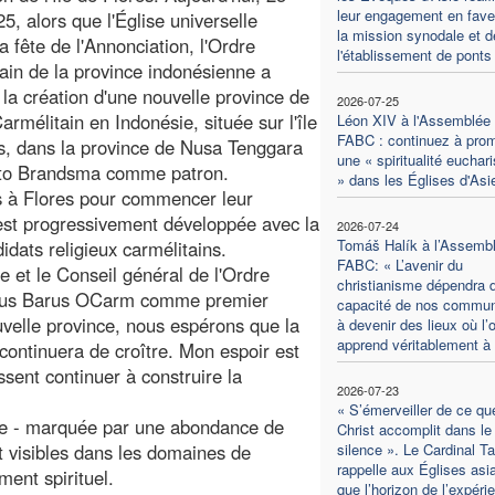
leur engagement en fave
5, alors que l'Église universelle
la mission synodale et d
a fête de l'Annonciation, l'Ordre
l'établissement de ponts
ain de la province indonésienne a
la création d'une nouvelle province de
2026-07-25
armélitain en Indonésie, située sur l'île
Léon XIV à l'Assemblée 
FABC : continuez à pro
s, dans la province de Nusa Tenggara
une « spiritualité euchari
 Tito Brandsma comme patron.
» dans les Églises d'Asi
és à Flores pour commencer leur
'est progressivement développée avec la
2026-07-24
Tomáš Halík à l’Assemb
dats religieux carmélitains.
FABC: « L’avenir du
ée et le Conseil général de l'Ordre
christianisme dépendra d
inus Barus OCarm comme premier
capacité de nos commu
uvelle province, nous espérons que la
à devenir des lieux où l’
apprend véritablement à 
continuera de croître. Mon espoir est
ssent continuer à construire la
2026-07-23
« S’émerveiller de ce qu
sie - marquée par une abondance de
Christ accomplit dans le
t visibles dans les domaines de
silence ». Le Cardinal Ta
rappelle aux Églises asi
ment spirituel.
que l’horizon de l’expéri