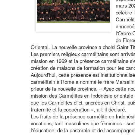
mars 202
célèbre l
Carmélit
annoncé 
l'Ordre C
de Flore
Oriental. La nouvelle province a choisi Saint
Les premiers religieux carmélitains sont arriv
mission en 1969 et la présence carmélitaine s
création de maisons de formation pour les candi
Aujourd'hui, cette présence est institutionnalis
carmélitain à Rome a nommé le frère Marsel
prieur de la nouvelle province. « Avec cette no
mission des Carmélites en Indonésie orientale 
que les Carmélites d'ici, ancrées en Christ, pui
fraternité et la coopération », a-t-il déclaré.
Les fruits de la présence carmélite en Indoné
vocations, tant masculines que féminines - son
l'éducation, de la pastorale et de l'accompagne