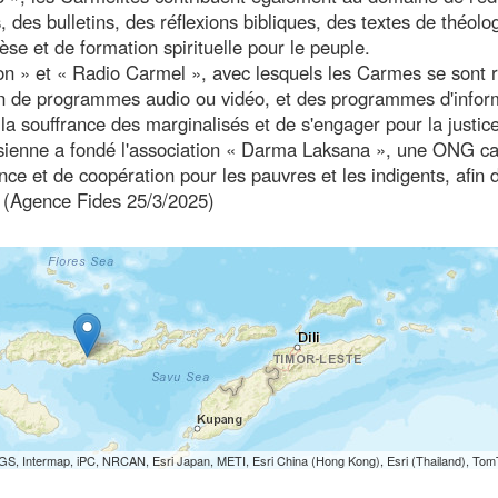
, des bulletins, des réflexions bibliques, des textes de théolo
èse et de formation spirituelle pour le peuple.
on » et « Radio Carmel », avec lesquels les Carmes se sont 
on de programmes audio ou vidéo, et des programmes d'infor
la souffrance des marginalisés et de s'engager pour la justice
nésienne a fondé l'association « Darma Laksana », une ONG ca
ce et de coopération pour les pauvres et les indigents, afin 
) (Agence Fides 25/3/2025)
S, Intermap, iPC, NRCAN, Esri Japan, METI, Esri China (Hong Kong), Esri (Thailand), To