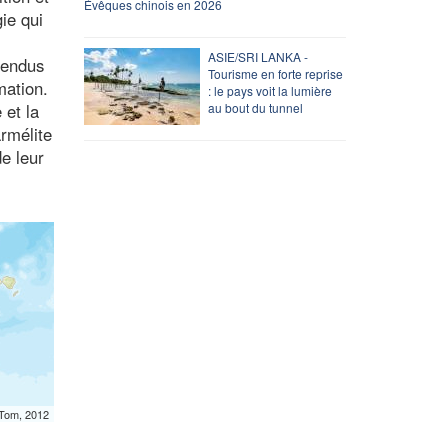
Évêques chinois en 2026
gie qui
ASIE/SRI LANKA -
rendus
Tourisme en forte reprise
mation.
: le pays voit la lumière
 et la
au bout du tunnel
rmélite
de leur
mTom, 2012