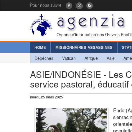
Pour nous suivre
Organe d'information des Œuvres Pontif
HOME
MISSIONNAIRES ASSASSINES
STAT
Dépêches
Vatican
Afrique
Asie
Amé
ASIE/INDONÉSIE - Les Ca
service pastoral, éducatif e
mardi, 25 mars 2025
Ende (Ag
s'enraci
oriental
populatio