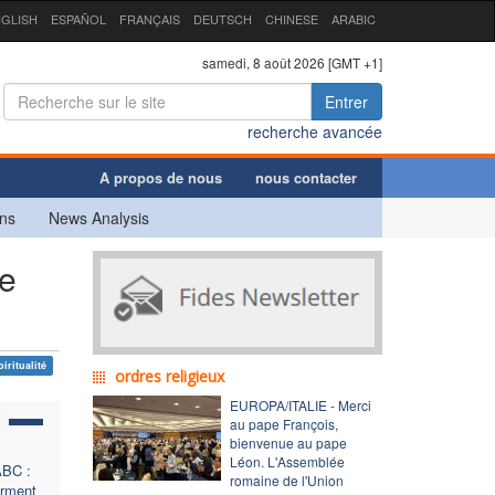
GLISH
ESPAÑOL
FRANÇAIS
DEUTSCH
CHINESE
ARABIC
samedi, 8 août 2026 [GMT +1]
Entrer
recherche avancée
A propos de nous
nous contacter
ns
News Analysis
le
piritualité
ordres religieux
EUROPA/ITALIE - Merci
au pape François,
bienvenue au pape
Léon. L'Assemblée
ABC :
romaine de l'Union
irment