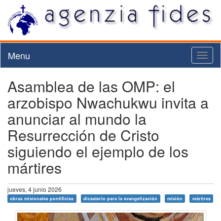
Menu
Toggl
naviga
Asamblea de las OMP: el
arzobispo Nwachukwu invita a
anunciar al mundo la
Resurrección de Cristo
siguiendo el ejemplo de los
mártires
jueves, 4 junio 2026
obras misionales pontificias
dicasterio para la evangelización
misión
mártires