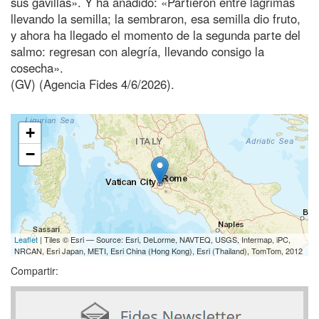
sus gavillas». Y ha añadido: «Partieron entre lágrimas
llevando la semilla; la sembraron, esa semilla dio fruto,
y ahora ha llegado el momento de la segunda parte del
salmo: regresan con alegría, llevando consigo la
cosecha».
(GV) (Agencia Fides 4/6/2026).
+
−
Leaflet
| Tiles © Esri — Source: Esri, DeLorme, NAVTEQ, USGS, Intermap, iPC,
NRCAN, Esri Japan, METI, Esri China (Hong Kong), Esri (Thailand), TomTom, 2012
Compartir: