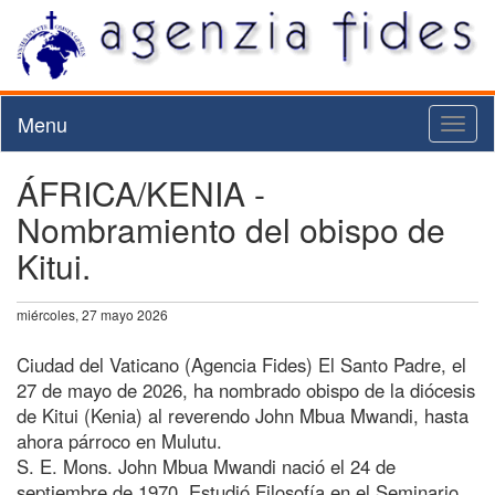
Menu
Toggl
naviga
ÁFRICA/KENIA -
Nombramiento del obispo de
Kitui.
miércoles, 27 mayo 2026
Ciudad del Vaticano (Agencia Fides) El Santo Padre, el
27 de mayo de 2026, ha nombrado obispo de la diócesis
de Kitui (Kenia) al reverendo John Mbua Mwandi, hasta
ahora párroco en Mulutu.
S. E. Mons. John Mbua Mwandi nació el 24 de
septiembre de 1970. Estudió Filosofía en el Seminario