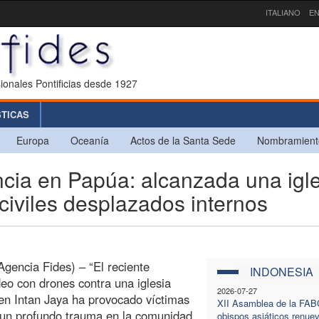
ITALIANO
EN
ionales Pontificias desde 1927
STICAS
Europa
Oceanía
Actos de la Santa Sede
Nombramient
cia en Papúa: alcanzada una igle
civiles desplazados internos
Agencia Fides) – “El reciente
INDONESIA
o con drones contra una iglesia
2026-07-27
 en Intan Jaya ha provocado víctimas
XII Asamblea de la FABC
y un profundo trauma en la comunidad
obispos asiáticos renue