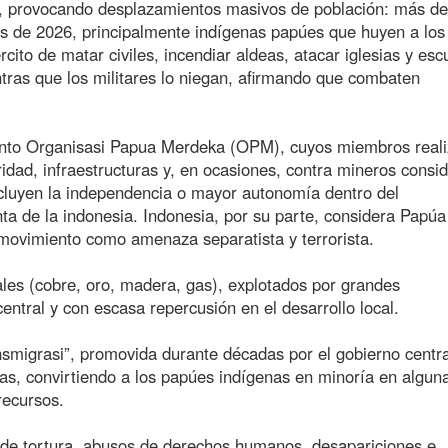
, provocando desplazamientos masivos de población: más de
os de 2026, principalmente indígenas papúes que huyen a los
cito de matar civiles, incendiar aldeas, atacar iglesias y esc
ras que los militares lo niegan, afirmando que combaten
iento Organisasi Papua Merdeka (OPM), cuyos miembros real
dad, infraestructuras y, en ocasiones, contra mineros consi
incluyen la independencia o mayor autonomía dentro del
nta de la indonesia. Indonesia, por su parte, considera Papúa
 el movimiento como amenaza separatista y terrorista.
rales (cobre, oro, madera, gas), explotados por grandes
entral y con escasa repercusión en el desarrollo local.
ansmigrasi”, promovida durante décadas por el gobierno centra
las, convirtiendo a los papúes indígenas en minoría en algun
recursos.
 de tortura, abusos de derechos humanos, desapariciones e