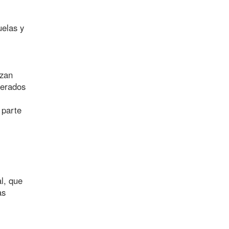
uelas y
izan
derados
 parte
l, que
as