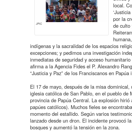
local. C
‘Justici
por la c
JPIC
de culto
Reiteram
humana, 
indígenas y la sacralidad de los espacios relig
excepciones; y pedimos una investigación inde
inmediatas de seguridad y acceso humanitario p
afirma a la Agencia Fides el P. Alexandro Ran
“Justicia y Paz” de los Franciscanos en Papúa 
El 17 de mayo, después de la misa dominical, u
iglesia católica de San Pablo, en el pueblo de
provincia de Papúa Central. La explosión hirió 
papúes católicos). Muchos fieles se encontraban
momento del estallido. Según varios testimonios
lanzado desde un dron. El incidente provocó la 
bosques y aumentó la tensión en la zona.