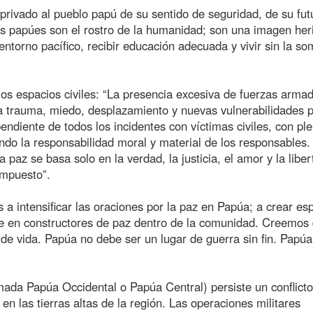
 privado al pueblo papú de su sentido de seguridad, de su fut
res papúes son el rostro de la humanidad; son una imagen her
entorno pacífico, recibir educación adecuada y vivir sin la s
 los espacios civiles: “La presencia excesiva de fuerzas arma
a trauma, miedo, desplazamiento y nuevas vulnerabilidades p
diente de todos los incidentes con víctimas civiles, con pl
zando la responsabilidad moral y material de los responsable
a paz se basa solo en la verdad, la justicia, el amor y la liber
 impuesto”.
 a intensificar las oraciones por la paz en Papúa; a crear es
irse en constructores de paz dentro de la comunidad. Creemos
 de vida. Papúa no debe ser un lugar de guerra sin fin. Papúa
ada Papúa Occidental o Papúa Central) persiste un conflict
n las tierras altas de la región. Las operaciones militares