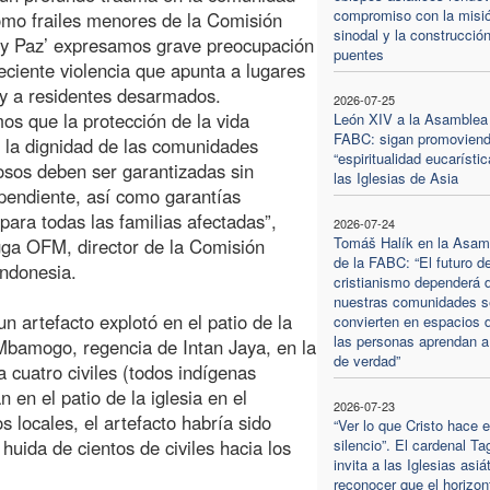
compromiso con la misi
omo frailes menores de la Comisión
sinodal y la construcció
a y Paz’ expresamos grave preocupación
puentes
reciente violencia que apunta a lugares
 y a residentes desarmados.
2026-07-25
os que la protección de la vida
León XIV a la Asamblea 
FABC: sigan promovien
la dignidad de las comunidades
“espiritualidad eucarístic
iosos deben ser garantizadas sin
las Iglesias de Asia
pendiente, así como garantías
ara todas las familias afectadas”,
2026-07-24
Tomáš Halík en la Asam
gga OFM, director de la Comisión
de la FABC: “El futuro de
indonesia.
cristianismo dependerá d
nuestras comunidades s
n artefacto explotó en el patio de la
convierten en espacios 
las personas aprendan a
 Mbamogo, regencia de Intan Jaya, en la
de verdad”
a cuatro civiles (todos indígenas
 en el patio de la iglesia en el
2026-07-23
 locales, el artefacto habría sido
“Ver lo que Cristo hace e
huida de cientos de civiles hacia los
silencio”. El cardenal Ta
invita a las Iglesias asiá
reconocer que el horizon