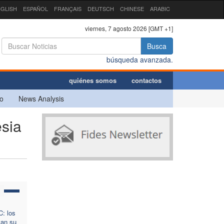
GLISH
ESPAÑOL
FRANÇAIS
DEUTSCH
CHINESE
ARABIC
viernes, 7 agosto 2026 [GMT +1]
Busca
búsqueda avanzada.
quiénes somos
contactos
o
News Analysis
sia
: los
van su