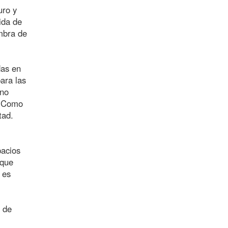
uro y
ida de
ombra de
das en
ara las
eno
s. Como
tad.
pacios
 que
 es
o de