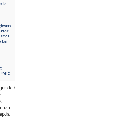
s la
glesias
untos”
ndamos
 los
XII
a FABC
guridad
o
,
o han
Papúa