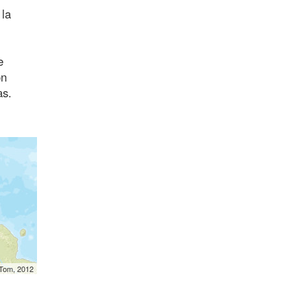
 la
e
ón
as.
mTom, 2012