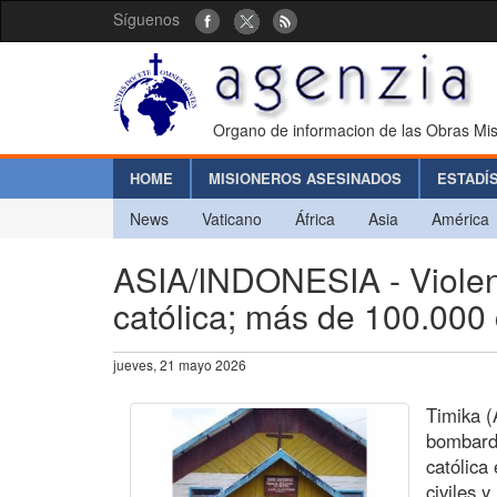
Síguenos
Organo de informacion de las Obras Mis
HOME
MISIONEROS ASESINADOS
ESTADÍ
News
Vaticano
África
Asia
América
ASIA/INDONESIA - Violen
católica; más de 100.000 
jueves, 21 mayo 2026
Timika (
bombarde
católica
civiles 