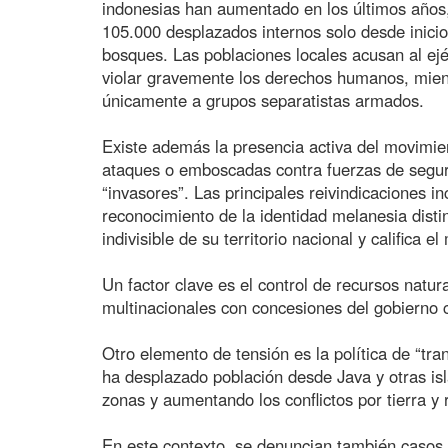
indonesias han aumentado en los últimos años
105.000 desplazados internos solo desde inici
bosques. Las poblaciones locales acusan al ejér
violar gravemente los derechos humanos, mient
únicamente a grupos separatistas armados.
Existe además la presencia activa del movim
ataques o emboscadas contra fuerzas de seguri
“invasores”. Las principales reivindicaciones 
reconocimiento de la identidad melanesia disti
indivisible de su territorio nacional y califica
Un factor clave es el control de recursos natu
multinacionales con concesiones del gobierno c
Otro elemento de tensión es la política de “tr
ha desplazado población desde Java y otras is
zonas y aumentando los conflictos por tierra y 
En este contexto, se denuncian también casos