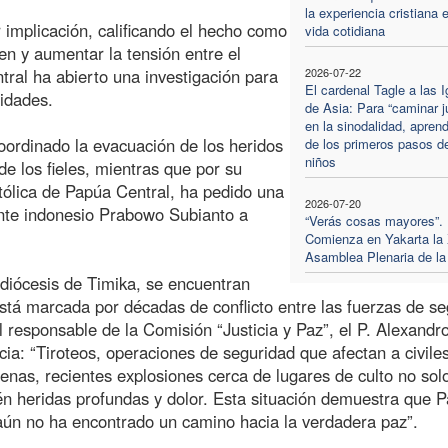
la experiencia cristiana e
 implicación, calificando el hecho como
vida cotidiana
en y aumentar la tensión entre el
ntral ha abierto una investigación para
2026-07-22
El cardenal Tagle a las I
lidades.
de Asia: Para “caminar j
en la sinodalidad, apre
coordinado la evacuación de los heridos
de los primeros pasos de
niños
e los fieles, mientras que por su
tólica de Papúa Central, ha pedido una
2026-07-20
ente indonesio Prabowo Subianto a
“Verás cosas mayores”.
Comienza en Yakarta la 
Asamblea Plenaria de l
a diócesis de Timika, se encuentran
tá marcada por décadas de conflicto entre las fuerzas de se
l responsable de la Comisión “Justicia y Paz”, el P. Alexandr
ia: “Tiroteos, operaciones de seguridad que afectan a civiles
enas, recientes explosiones cerca de lugares de culto no sol
n heridas profundas y dolor. Esta situación demuestra que 
 aún no ha encontrado un camino hacia la verdadera paz”.