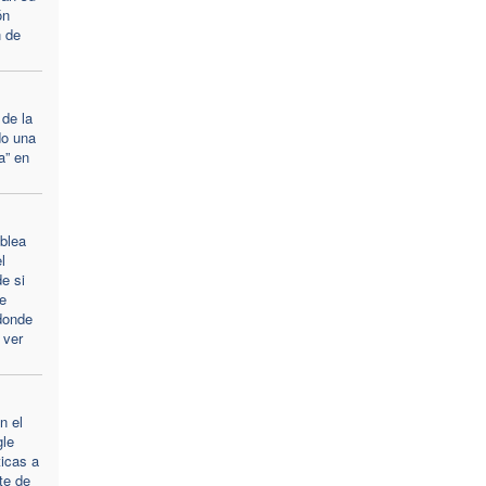
ón
n de
de la
do una
a” en
blea
l
e si
e
donde
 ver
n el
gle
ticas a
te de