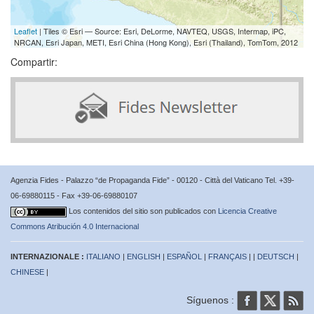
Leaflet
| Tiles © Esri — Source: Esri, DeLorme, NAVTEQ, USGS, Intermap, iPC,
NRCAN, Esri Japan, METI, Esri China (Hong Kong), Esri (Thailand), TomTom, 2012
Compartir:
Agenzia Fides - Palazzo “de Propaganda Fide” - 00120 - Città del Vaticano Tel. +39-
06-69880115 - Fax +39-06-69880107
Los contenidos del sitio son publicados con
Licencia Creative
Commons Atribución 4.0 Internacional
INTERNAZIONALE :
ITALIANO
|
ENGLISH
|
ESPAÑOL
|
FRANÇAIS
| |
DEUTSCH
|
CHINESE
|
Síguenos :