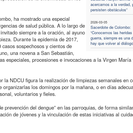
acercamos a la verdad, 
persisten obstáculos”
lombo, ha mostrado una especial
2026-03-05
gencias de salud pública. A lo largo de
Sacerdote de Colombo:
invitado siempre a la oración, al ayuno
“Conocemos las heridas 
guerra, siempre es una d
ieza. Durante la epidemia de 2017,
hay que volver al diálogo
0 casos sospechosos y cientos de
uno, una novena a San Sebastián,
s especiales, procesiones e invocaciones a la Virgen María 
r la NDCU figura la realización de limpiezas semanales en c
iere organizarlas los domingos por la mañana, o en días adecu
onal, voluntarios y fieles.
e prevención del dengue” en las parroquias, de forma simila
ación de jóvenes y la vinculación de estas iniciativas al cuid