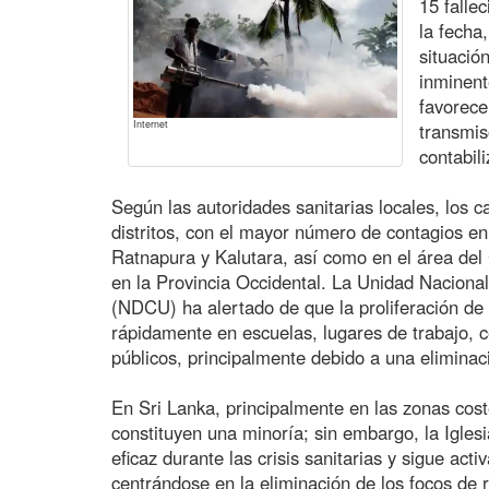
15 falle
la fecha
situació
inminent
favorece
Internet
transmis
contabil
Según las autoridades sanitarias locales, los c
distritos, con el mayor número de contagios 
Ratnapura y Kalutara, así como en el área de
en la Provincia Occidental. La Unidad Naciona
(NDCU) ha alertado de que la proliferación d
rápidamente en escuelas, lugares de trabajo, c
públicos, principalmente debido a una elimina
En Sri Lanka, principalmente en las zonas coste
constituyen una minoría; sin embargo, la Igle
eficaz durante las crisis sanitarias y sigue activ
centrándose en la eliminación de los focos de