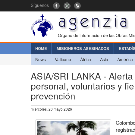
Síguenos
Organo de informacion de las Obras Mis
HOME
MISIONEROS ASESINADOS
ESTADÍ
News
Vaticano
África
Asia
América
ASIA/SRI LANKA - Alerta d
personal, voluntarios y f
prevención
miércoles, 20 mayo 2026
Colombo 
registra