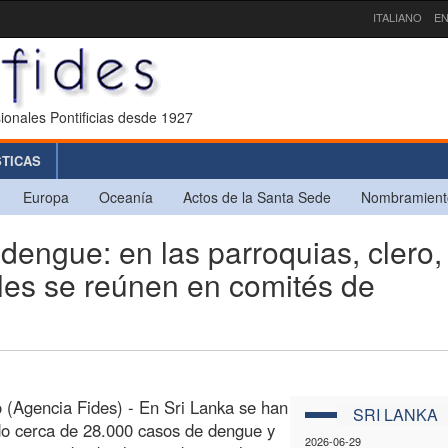
ITALIANO
EN
ionales Pontificias desde 1927
STICAS
Europa
Oceanía
Actos de la Santa Sede
Nombramient
engue: en las parroquias, clero,
ieles se reúnen en comités de
(Agencia Fides) - En Sri Lanka se han
SRI LANKA
do cerca de 28.000 casos de dengue y
2026-06-29