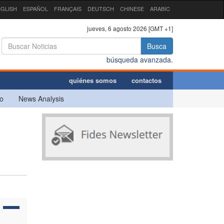
GLISH
ESPAÑOL
FRANÇAIS
DEUTSCH
CHINESE
ARABIC
jueves, 6 agosto 2026 [GMT +1]
Busca
búsqueda avanzada.
quiénes somos
contactos
o
News Analysis