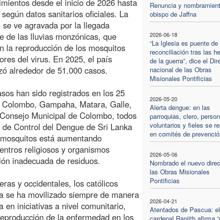
cimientos desde el inicio de 2026 hasta
Renuncia y nombramient
, según datos sanitarios oficiales. La
obispo de Jaffna
n se ve agravada por la llegada
e de las lluvias monzónicas, que
2026-06-18
“La Iglesia es puente de
n la reproducción de los mosquitos
reconciliación tras las h
ores del virus. En 2025, el país
de la guerra”, dice el Dir
izó alrededor de 51.000 casos.
nacional de las Obras
Misionales Pontificias
asos han sido registrados en los 25
2026-05-20
en Colombo, Gampaha, Matara, Galle,
Alerta dengue: en las
l Consejo Municipal de Colombo, todos
parroquias, clero, person
voluntarios y fieles se r
l de Control del Dengue de Sri Lanka
en comités de prevenció
e mosquitos está aumentando
entros religiosos y organismos
2026-05-06
ción inadecuada de residuos.
Nombrado el nuevo direc
las Obras Misionales
Pontificias
ras y occidentales, los católicos
sia se ha movilizado siempre de manera
2026-04-21
a en iniciativas a nivel comunitario,
Atentados de Pascua: el
 reproducción de la enfermedad en los
cardenal Ranjith afirma 