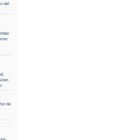
o del
eridas
ector
al,
eúnen
n
tor de
“nos