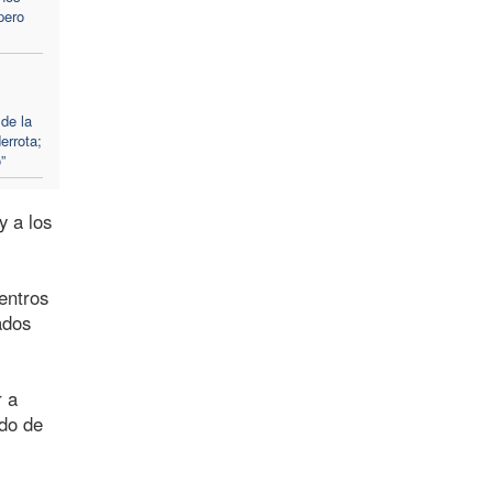
pero
de la
errota;
”
y a los
entros
ados
r a
ado de