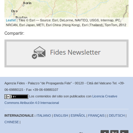
Leaflet
| Tiles © Esri — Source: Esri, DeLorme, NAVTEQ, USGS, Intermap, iPC,
NRCAN, Esri Japan, METI, Esri China (Hong Kong), Esri (Thailand), TomTom, 2012
Compartir:
Agenzia Fides - Palazzo “de Propaganda Fide” - 00120 - Città del Vaticano Tel. +39-
06-69880115 - Fax +39-06-69880107
Los contenidos del sitio son publicados con
Licencia Creative
Commons Atribución 4.0 Internacional
INTERNAZIONALE :
ITALIANO
|
ENGLISH
|
ESPAÑOL
|
FRANÇAIS
| |
DEUTSCH
|
CHINESE
|