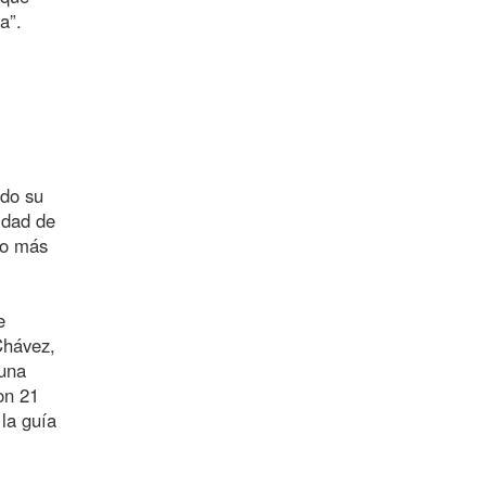
a”.
ndo su
idad de
ro más
e
Chávez,
 una
on 21
 la guía