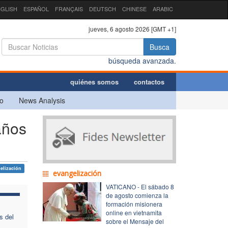
GLISH
ESPAÑOL
FRANÇAIS
DEUTSCH
CHINESE
ARABIC
jueves, 6 agosto 2026 [GMT +1]
Busca
búsqueda avanzada.
quiénes somos
contactos
o
News Analysis
años
elización
evangelización
VATICANO - El sábado 8
de agosto comienza la
formación misionera
online en vietnamita
s del
sobre el Mensaje del