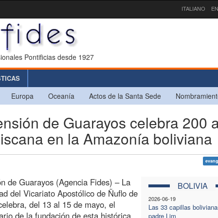
ITALIANO
EN
ionales Pontificias desde 1927
STICAS
Europa
Oceanía
Actos de la Santa Sede
Nombramient
nsión de Guarayos celebra 200 
ciscana en la Amazonía boliviana
evang
n de Guarayos (Agencia Fides) – La
BOLIVIA
d del Vicariato Apostólico de Ñuflo de
2026-06-19
elebra, del 13 al 15 de mayo, el
Las 33 capillas boliviana
ario de la fundación de esta histórica
padre Lim