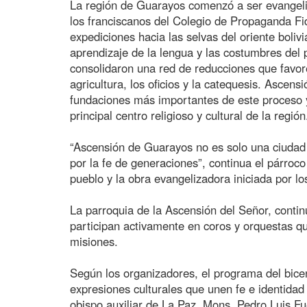
La región de Guarayos comenzó a ser evangeliz
los franciscanos del Colegio de Propaganda F
expediciones hacia las selvas del oriente boliv
aprendizaje de la lengua y las costumbres del 
consolidaron una red de reducciones que favore
agricultura, los oficios y la catequesis. Ascen
fundaciones más importantes de este proceso y
principal centro religioso y cultural de la región
“Ascensión de Guarayos no es solo una ciudad
por la fe de generaciones”, continua el párroco
pueblo y la obra evangelizadora iniciada por lo
La parroquia de la Ascensión del Señor, contin
participan activamente en coros y orquestas qu
misiones.
Según los organizadores, el programa del bicen
expresiones culturales que unen fe e identidad 
obispo auxiliar de La Paz, Mons. Pedro Luis F