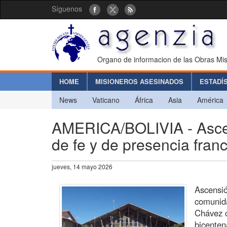
Síguenos
Organo de informacion de las Obras Mis
HOME
MISIONEROS ASESINADOS
ESTADÍ
News
Vaticano
África
Asia
América
AMERICA/BOLIVIA - Asce
de fe y de presencia fran
jueves, 14 mayo 2026
Ascensió
comunida
Chávez c
bicenten