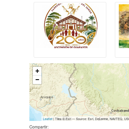
+
−
Leaflet
| Tiles © Esri — Source: Esri, DeLorme, NAVTEQ, USG
Compartir: