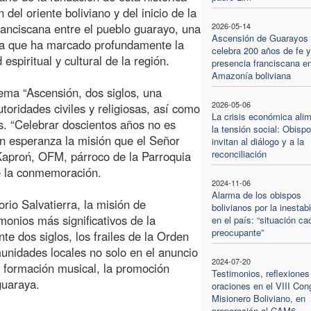
 del oriente boliviano y del inicio de la
ranciscana entre el pueblo guarayo, una
2026-05-14
Ascensión de Guarayos
ia que ha marcado profundamente la
celebra 200 años de fe y
 espiritual y cultural de la región.
presencia franciscana en
Amazonía boliviana
lema “Ascensión, dos siglos, una
2026-05-06
utoridades civiles y religiosas, así como
La crisis económica ali
. “Celebrar doscientos años no es
la tensión social: Obisp
n esperanza la misión que el Señor
invitan al diálogo y a la
reconciliación
Kaproń, OFM, párroco de la Parroquia
e la conmemoración.
2024-11-06
Alarma de los obispos
io Salvatierra, la misión de
bolivianos por la inestabi
monios más significativos de la
en el país: “situación ca
preocupante”
e dos siglos, los frailes de la Orden
nidades locales no solo en el anuncio
2024-07-20
a formación musical, la promoción
Testimonios, reflexiones
guaraya.
oraciones en el VIII Con
Misionero Boliviano, en
preparación al CAM6