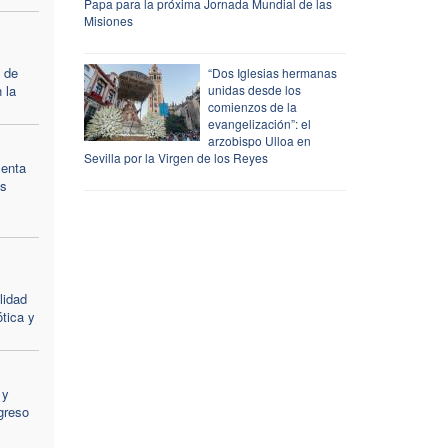
Papa para la próxima Jornada Mundial de las
Misiones
 de
“Dos Iglesias hermanas
 la
unidas desde los
comienzos de la
evangelización”: el
arzobispo Ulloa en
Sevilla por la Virgen de los Reyes
menta
os
lidad
ótica y
 y
greso