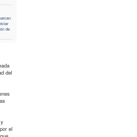
marcan
niciar
ión de
deada
ad del
venes
uas
 y
por el
 que