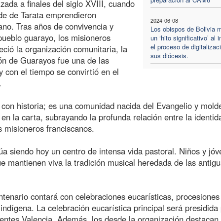
ada a finales del siglo XVIII, cuando
ide de Tarata emprendieron
2024-06-08
iano. Tras años de convivencia y
Los obispos de Bolivia 
pueblo guarayo, los misioneros
un ‘hito significativo’ al i
el proceso de digitalizac
ció la organización comunitaria, la
sus diócesis.
sión de Guarayos fue una de las
 con el tiempo se convirtió en el
.
 con historia; es una comunidad nacida del Evangelio y mol
 en la carta, subrayando la profunda relación entre la identid
s misioneros franciscanos.
úa siendo hoy un centro de intensa vida pastoral. Niños y jó
e mantienen viva la tradición musical heredada de las antig
tenario contará con celebraciones eucarísticas, procesiones
indígena. La celebración eucarística principal será presidida 
uentes Valencia. Además, los desde la organización destacan