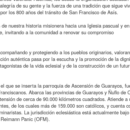
legría de su gente y la fuerza de una tradición que sigue viv
por los 800 años del tránsito de San Francisco de Asís.
 de nuestra historia misionera hacia una Iglesia pascual y en
aje, invitando a la comunidad a renovar su compromiso
acompañando y protegiendo a los pueblos originarios, valora
ación auténtica pasa por la escucha y la promoción de la dign
agonistas de la vida eclesial y de la construcción de un futu
 el que se inserta la parroquia de Ascensión de Guarayos, fu
s franciscanos. Abarca las provincias de Guarayos y Ñuflo de 
tensión de cerca de 90.000 kilómetros cuadrados. Atiende a
es, de los cuales más de 159.000 son católicos, y cuenta c
minaristas. La jurisdicción eclesiástica está actualmente bajo
io Reimann Panic (OFM).