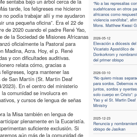
 Me sentaba bajo un árbol cerca de la
“No a las represalias con
 Más tarde, los feligreses me hicieron
sudafricanos en otros p
africanos como respuest
e no podía trabajar allí y me ayudaron
violencia xenófoba”, afi
uir una pequeña oficina”. Era el 22 de
Mons. Matthew Kwasi G
re de 2020 cuando el padre René Yao,
e de la Sociedad de Misiones Africanas
2026-05-12
anzó oficialmente la Pastoral para
Elevación a diócesis del
Vicariato Apostólico de
n Madina, Acra. Hoy, el p. René
Donkorkrom y nombrami
s y con dificultades auditivas.
del primer obispo
ionero relata cómo, gracias a
 feligreses, logra mantener las
2026-03-10
“No quiero misas separa
s de San Martín (St. Martin Deaf
para sordos. Debemos r
/2023). En el centro del ministerio
juntos, sordos y oyentes
, la comunidad se involucra en
solo cuerpo en Cristo”: 
mativos, y cursos de lengua de señas
Yao y el St. Martin Deaf
Ministry
ra la Misa también en lengua de
2025-12-23
articipar plenamente en la Eucaristía.
Renuncia y nombramient
perimentan suficiente exclusión. Si
obispo de Jasikan
araremos aún más de la comunidad de