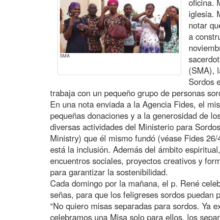
oficina.
iglesia.
notar qu
a constr
noviemb
SMA
sacerdot
(SMA), l
Sordos e
trabaja con un pequeño grupo de personas sorda
En una nota enviada a la Agencia Fides, el mis
pequeñas donaciones y a la generosidad de los
diversas actividades del Ministerio para Sordo
Ministry) que él mismo fundó (véase Fides 26/4
está la inclusión. Además del ámbito espiritual
encuentros sociales, proyectos creativos y for
para garantizar la sostenibilidad.
Cada domingo por la mañana, el p. René celeb
señas, para que los feligreses sordos puedan p
“No quiero misas separadas para sordos. Ya ex
celebramos una Misa solo para ellos, los sep