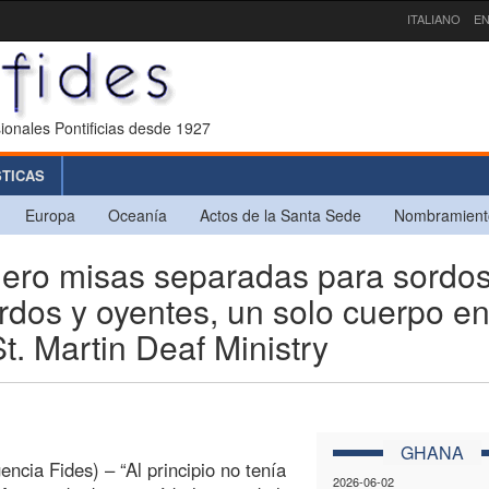
ITALIANO
EN
ionales Pontificias desde 1927
STICAS
Europa
Oceanía
Actos de la Santa Sede
Nombramient
ro misas separadas para sordos
rdos y oyentes, un solo cuerpo e
St. Martin Deaf Ministry
GHANA
encia Fides) – “Al principio no tenía
2026-06-02