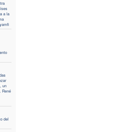
tra
aíses
a a la
rma
yamfi
ento
das
ezar
, un
p. René
o del