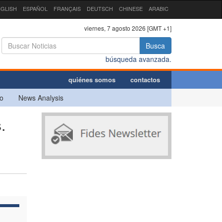
GLISH
ESPAÑOL
FRANÇAIS
DEUTSCH
CHINESE
ARABIC
viernes, 7 agosto 2026 [GMT +1]
Busca
búsqueda avanzada.
quiénes somos
contactos
o
News Analysis
.
n