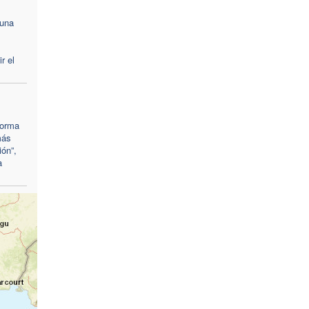
 una
r el
forma
más
ión”,
a