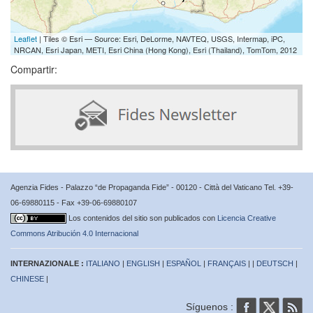
Leaflet
| Tiles © Esri — Source: Esri, DeLorme, NAVTEQ, USGS, Intermap, iPC,
NRCAN, Esri Japan, METI, Esri China (Hong Kong), Esri (Thailand), TomTom, 2012
Compartir:
Agenzia Fides - Palazzo “de Propaganda Fide” - 00120 - Città del Vaticano Tel. +39-
06-69880115 - Fax +39-06-69880107
Los contenidos del sitio son publicados con
Licencia Creative
Commons Atribución 4.0 Internacional
INTERNAZIONALE :
ITALIANO
|
ENGLISH
|
ESPAÑOL
|
FRANÇAIS
| |
DEUTSCH
|
CHINESE
|
Síguenos :