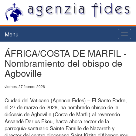
Menu
Toggl
naviga
ÁFRICA/COSTA DE MARFIL -
Nombramiento del obispo de
Agboville
viernes, 27 febrero 2026
Ciudad del Vaticano (Agencia Fides) – El Santo Padre,
el 27 de marzo de 2026, ha nombrado obispo de la
diócesis de Agboville (Costa de Marfil) al reverendo
Assandé Darius Ekou, hasta ahora rector de la
parroquia-santuario Sainte Famille de Nazareth y
director del centro diocesano Saint Kizito d’Abengourou.