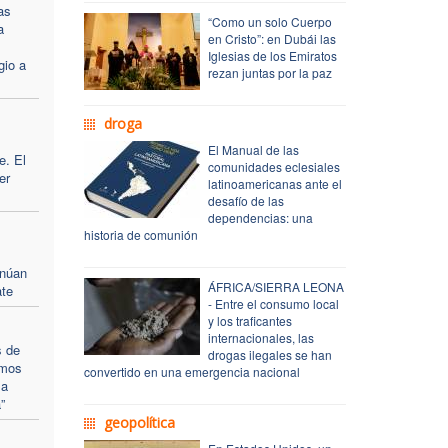
as
“Como un solo Cuerpo
a
en Cristo”: en Dubái las
Iglesias de los Emiratos
gio a
rezan juntas por la paz
droga
El Manual de las
e. El
comunidades eclesiales
er
latinoamericanas ante el
desafío de las
dependencias: una
historia de comunión
inúan
ÁFRICA/SIERRA LEONA
ate
- Entre el consumo local
y los traficantes
internacionales, las
s de
drogas ilegales se han
amos
convertido en una emergencia nacional
la
”
geopolítica