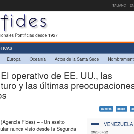
ITALIANO
EN
ionales Pontificias desde 1927
STICAS
Europa
Oceanía
Actos de la Santa Sede
Nombramient
operativo de EE. UU., las
uturo y las últimas preocupacione
os
guerras
droga
g
(Agencia Fides) – «Un asalto
VENEZUELA
ular nunca visto desde la Segunda
2026-07-22