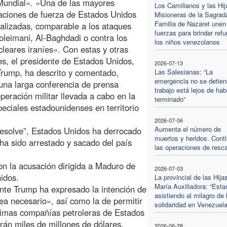
Mundial». «Una de las mayores
Los Camilianos y las Hij
ciones de fuerza de Estados Unidos
Misioneras de la Sagrad
Familia de Nazaret unen
alizadas, comparable a los ataques
fuerzas para brindar refu
oleimani, Al-Baghdadi o contra los
los niños venezolanos
ucleares iraníes». Con estas y otras
es, el presidente de Estados Unidos,
2026-07-13
rump, ha descrito y comentado,
Las Salesianas: “La
emergencia no se detien
una larga conferencia de prensa
trabajo está lejos de hab
peración militar llevada a cabo en la
terminado”
peciales estadounidenses en territorio
2026-07-06
Aumenta el número de
esolve”, Estados Unidos ha derrocado
muertos y heridos. Cont
ha sido arrestado y sacado del país
las operaciones de resc
on la acusación dirigida a Maduro de
2026-07-03
nidos.
La provincial de las Hija
María Auxiliadora: “Est
ente Trump ha expresado la intención de
asistiendo al milagro de 
ea necesario», así como la de permitir
solidaridad en Venezuela
ísimas compañías petroleras de Estados
án miles de millones de dólares,
2026-06-28