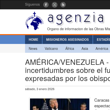
Síguenos
Organo de informacion de las Obras Mis
HOME
MISIONEROS ASESINADOS
ESTADÍ
News
Vaticano
África
Asia
América
AMÉRICA/VENEZUELA - El 
incertidumbres sobre el f
expresadas por los obisp
sábado, 3 enero 2026
Caracas 
espectac