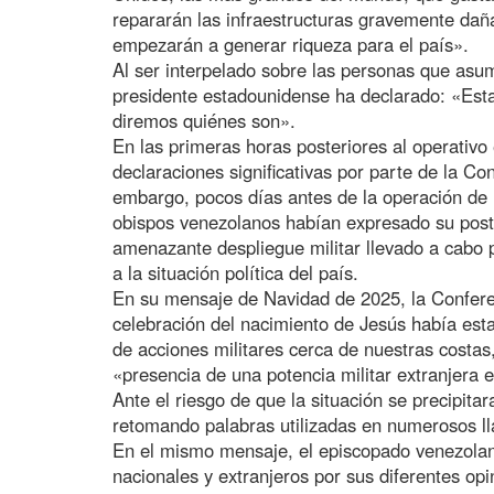
repararán las infraestructuras gravemente dañad
empezarán a generar riqueza para el país».
Al ser interpelado sobre las personas que asumi
presidente estadounidense ha declarado: «Est
diremos quiénes son».
En las primeras horas posteriores al operativo
declaraciones significativas por parte de la C
embargo, pocos días antes de la operación de 
obispos venezolanos habían expresado su postur
amenazante despliegue militar llevado a cabo 
a la situación política del país.
En su mensaje de Navidad de 2025, la Confere
celebración del nacimiento de Jesús había est
de acciones militares cerca de nuestras costa
«presencia de una potencia militar extranjera 
Ante el riesgo de que la situación se precipi
retomando palabras utilizadas en numerosos l
En el mismo mensaje, el episcopado venezolano
nacionales y extranjeros por sus diferentes op