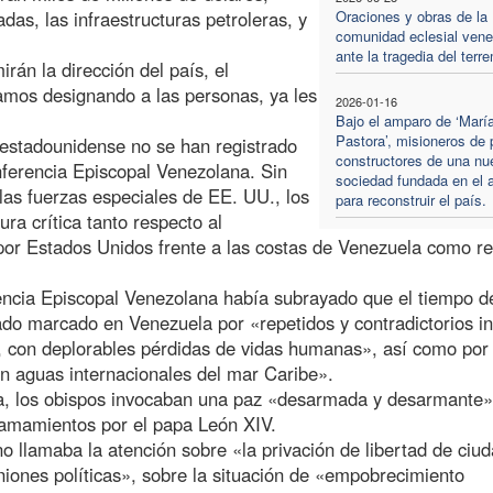
as, las infraestructuras petroleras, y
Oraciones y obras de la
comunidad eclesial ven
ante la tragedia del terr
rán la dirección del país, el
amos designando a las personas, ya les
2026-01-16
Bajo el amparo de ‘Marí
Pastora’, misioneros de 
 estadounidense no se han registrado
constructores de una nu
onferencia Episcopal Venezolana. Sin
sociedad fundada en el 
las fuerzas especiales de EE. UU., los
para reconstruir el país.
a crítica tanto respecto al
por Estados Unidos frente a las costas de Venezuela como r
ncia Episcopal Venezolana había subrayado que el tiempo de
ado marcado en Venezuela por «repetidos y contradictorios i
s, con deplorables pérdidas de vidas humanas», así como por 
en aguas internacionales del mar Caribe».
tara, los obispos invocaban una paz «desarmada y desarmante»
lamamientos por el papa León XIV.
 llamaba la atención sobre «la privación de libertad de ciu
iniones políticas», sobre la situación de «empobrecimiento