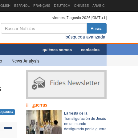
GLISH
ESPAÑOL
FRANÇAIS
DEUTSCH
CHINESE
ARABIC
viernes, 7 agosto 2026 [GMT +1]
Busca
búsqueda avanzada.
quiénes somos
contactos
o
News Analysis
s
guerras
eopolítica
La fiesta de la
Transfiguración de Jesús
en un mundo
desfigurado por la guerra