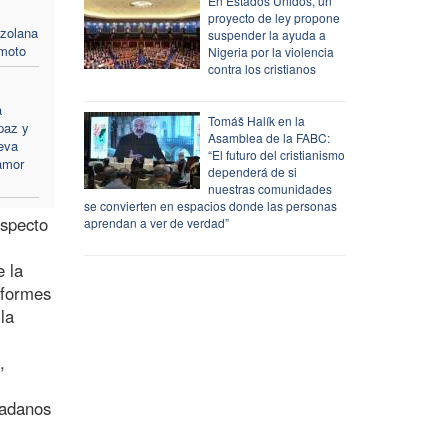
En Estados Unidos, un
proyecto de ley propone
ezolana
suspender la ayuda a
emoto
Nigeria por la violencia
contra los cristianos
a
Tomáš Halík en la
paz y
Asamblea de la FABC:
eva
“El futuro del cristianismo
amor
dependerá de si
nuestras comunidades
se convierten en espacios donde las personas
especto
aprendan a ver de verdad”
 la
nformes
la
,
dadanos