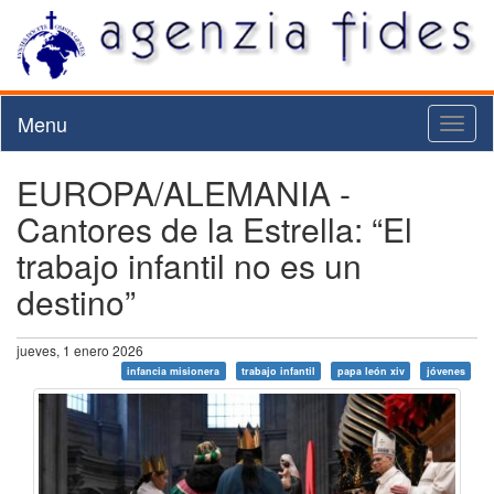
Menu
Toggl
naviga
EUROPA/ALEMANIA -
Cantores de la Estrella: “El
trabajo infantil no es un
destino”
jueves, 1 enero 2026
infancia misionera
trabajo infantil
papa león xiv
jóvenes