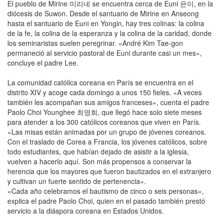
El pueblo de Mirine 미리네 se encuentra cerca de Euni 은이, en la
diócesis de Suwon. Desde el santuario de Mirine en Anseong
hasta el santuario de Euni en Yongin, hay tres colinas: la colina
de la fe, la colina de la esperanza y la colina de la caridad, donde
los seminaristas suelen peregrinar. «André Kim Tae-gon
permaneció al servicio pastoral de Euni durante casi un mes»,
concluye el padre Lee.
La comunidad católica coreana en París se encuentra en el
distrito XIV y acoge cada domingo a unos 150 fieles. «A veces
también les acompañan sus amigos franceses», cuenta el padre
Paolo Choi Younghee 최영희, que llegó hace solo siete meses
para atender a los 300 católicos coreanos que viven en París.
«Las misas están animadas por un grupo de jóvenes coreanos.
Con el traslado de Corea a Francia, los jóvenes católicos, sobre
todo estudiantes, que habían dejado de asistir a la iglesia,
vuelven a hacerlo aquí. Son más propensos a conservar la
herencia que los mayores que fueron bautizados en el extranjero
y cultivan un fuerte sentido de pertenencia».
«Cada año celebramos el bautismo de cinco o seis personas»,
explica el padre Paolo Choi, quien en el pasado también prestó
servicio a la diáspora coreana en Estados Unidos.