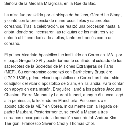
Señora de la Medalla Milagrosa, en la Rue du Bac.
La misa fue presidida por el obispo de Amiens, Gérard Le Stang,
y contó con la presencia de numerosos fieles y sacerdotes
coreanos. Tras la celebración, se realizó una procesión hasta la
cripta, donde se incensaron las reliquias de los mártires y se
entonó el himno dedicado a ellos, tanto en francés como en
coreano.
El primer Vicariato Apostólico fue instituido en Corea en 1831 por
el papa Gregorio XVI y posteriormente confiado al cuidado de los
sacerdotes de la Sociedad de Misiones Extranjeras de París
(MEP). Su compromiso comenzó con Barthélemy Bruguière
(1792-1835), primer vicario apostólico de Corea tras haber sido
coadjutor del vicario apostólico de Siam, en Tailandia. Para contar
con apoyo en esta misión, Bruguière llamó a los padres Jacques
Chastan, Pierre Maubant y Laurent Imbert, aunque él nunca llegó
a la península, falleciendo en Manchuria. Así comenzó el
apostolado de la MEP en Corea, inicialmente con la llegada del
padre Maubant. Posteriormente, se envió a Macao a tres
coreanos encargados de la formación sacerdotal: Andrea Kim
Tae-gon, Francesco Saverio Choi y Thomas Choi.