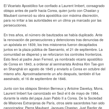
El Vicariato Apostólico fue confiado a Laurent Imbert, consagrado
obispo antes de partir hacia Corea, quien junto con Chastan y
Maubant comenzó su obra apostólica con máxima discreción,
para no irritar a las autoridades en un clima ya marcado por las
persecuciones.
En tres años, el número de bautizados se había duplicado. Ante
la renovación de persecuciones y detenciones tras denuncias de
un apóstata en 1839, los tres misioneros fueron decapitados
juntos en la plaza pública de Saenamto, el 21 de septiembre. La
comunidad se dispersó y se reforzaron los controles fronterizos.
Esto llevó al padre Jean Ferreol, ya nombrado vicario apostólico
de Corea en 1843, a ordenar al seminarista Andrea Kim Tae-gon
en Shanghái en agosto de 1845 y enviarlo a Corea en octubre del
mismo año. Aproximadamente un año después, también él fue
asesinado, el 16 de septiembre de 1846.
Junto con los obispos Siméon Berneux y Antoine Daveluy, Mons.
Laurent Imbert fue canonizado en Seúl el 6 de mayo de 1984,
durante la visita del papa Juan Pablo II a Corea. De la Sociedad
de Misiones Extranjeras de París, otros siete sacerdotes han sido
canonizados: Pierre Maubant, Jacques Chastan, Just Ranfer de