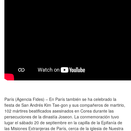
París (Agencia Fides) – En París también se ha celebrado la
fiesta de San Andrés Kim Tae-gon y sus compañeros de martirio,
102 mártires beatificados asesinados en Corea durante las
persecuciones de la dinastía Joseon. La conmemoración tuvo
lugar el sábado 20 de septiembre en la capilla de la Epifanía de
las Misiones Extranjeras de París, cerca de la iglesia de Nuestra