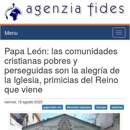
Menu
Toggl
naviga
Papa León: las comunidades
cristianas pobres y
perseguidas son la alegría de
la Iglesia, primicias del Reino
que viene
viernes, 15 agosto 2025
papa león xiv
devoción mariana
liturgia
mártires