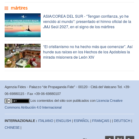
mártires
ASIA/COREA DEL SUR - “Tengan confianza, yo he
vencido al mundo”: presentado el himno oficial de la
JMJ Seúl 2027, en el signo de los mártires
“El cristianismo no ha hecho más que comenzar”. Así
hunde sus raíces en los Hechos de los Apóstoles la
mirada misionera de León XIV
Agenzia Fides - Palazzo “de Propaganda Fide” - 00120 - Città del Vaticano Tel. +39-
06-69880115 - Fax +39-06-69880107
Los contenidos del sitio son publicados con
Licencia Creative
Commons Atribución 4.0 Internacional
INTERNAZIONALE :
ITALIANO
|
ENGLISH
|
ESPAÑOL
|
FRANÇAIS
| |
DEUTSCH
|
CHINESE
|