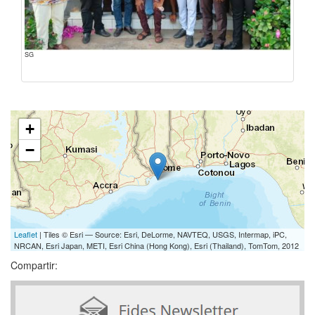
SG
+
−
Leaflet
| Tiles © Esri — Source: Esri, DeLorme, NAVTEQ, USGS, Intermap, iPC,
NRCAN, Esri Japan, METI, Esri China (Hong Kong), Esri (Thailand), TomTom, 2012
Compartir: