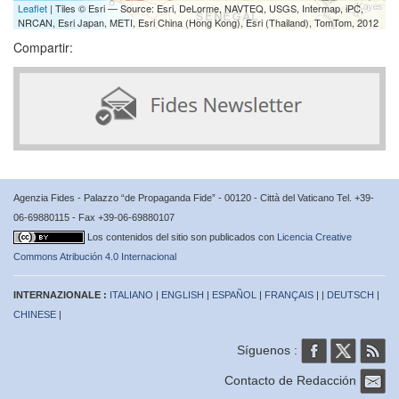
Leaflet
| Tiles © Esri — Source: Esri, DeLorme, NAVTEQ, USGS, Intermap, iPC,
NRCAN, Esri Japan, METI, Esri China (Hong Kong), Esri (Thailand), TomTom, 2012
Compartir:
Agenzia Fides - Palazzo “de Propaganda Fide” - 00120 - Città del Vaticano Tel. +39-
06-69880115 - Fax +39-06-69880107
Los contenidos del sitio son publicados con
Licencia Creative
Commons Atribución 4.0 Internacional
INTERNAZIONALE :
ITALIANO
|
ENGLISH
|
ESPAÑOL
|
FRANÇAIS
| |
DEUTSCH
|
CHINESE
|
Síguenos :
Contacto de Redacción