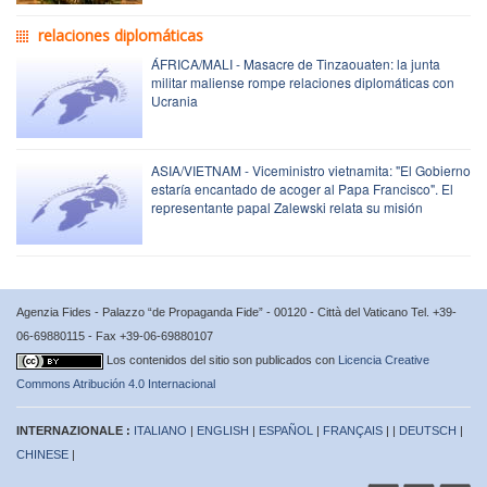
relaciones diplomáticas
ÁFRICA/MALI - Masacre de Tinzaouaten: la junta
militar maliense rompe relaciones diplomáticas con
Ucrania
ASIA/VIETNAM - Viceministro vietnamita: "El Gobierno
estaría encantado de acoger al Papa Francisco". El
representante papal Zalewski relata su misión
Agenzia Fides - Palazzo “de Propaganda Fide” - 00120 - Città del Vaticano Tel. +39-
06-69880115 - Fax +39-06-69880107
Los contenidos del sitio son publicados con
Licencia Creative
Commons Atribución 4.0 Internacional
INTERNAZIONALE :
ITALIANO
|
ENGLISH
|
ESPAÑOL
|
FRANÇAIS
| |
DEUTSCH
|
CHINESE
|