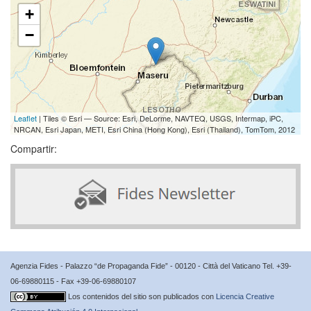
+
−
Leaflet
| Tiles © Esri — Source: Esri, DeLorme, NAVTEQ, USGS, Intermap, iPC,
NRCAN, Esri Japan, METI, Esri China (Hong Kong), Esri (Thailand), TomTom, 2012
Compartir:
Agenzia Fides - Palazzo “de Propaganda Fide” - 00120 - Città del Vaticano Tel. +39-
06-69880115 - Fax +39-06-69880107
Los contenidos del sitio son publicados con
Licencia Creative