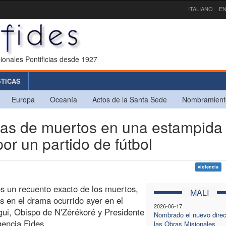
ITALIANO
EN
ionales Pontificias desde 1927
STICAS
Europa
Oceanía
Actos de la Santa Sede
Nombramient
s de muertos en una estampida
or un partido de fútbol
violencia
s un recuento exacto de los muertos,
MALI
os en el drama ocurrido ayer en el
2026-06-17
gui, Obispo de N'Zérékoré y Presidente
Nombrado el nuevo direc
gencia Fides.
las Obras Misionales