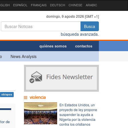
GLISH
ESPAÑOL
FRANÇAIS
DEUTSCH
CHINESE
ARABIC
domingo, 9 agosto 2026 [GMT +1]
Busca
búsqueda avanzada.
quiénes somos
contactos
o
News Analysis
obispos
violencia
En Estados Unidos, un
proyecto de ley propone
suspender la ayuda a
Nigeria por la violencia
tor de
contra los cristianos