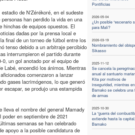
Pontificias
l estadio de N'Zérékoré, en el sudeste
2026-05-04
 personas han perdido la vida en una
¿Un posible “escenario si
e hinchas de equipos opuestos. El
para Malí?
oticias dadas por la prensa local e
la final de un torneo de fútbol entre los
2026-03-19
Nombramiento del obisp
ó tenso debido a un arbitraje percibido
Sikasso
tas interrumpieron el partido durante
-0, un gol anotado por el equipo de
2025-11-12
de Labé, encendió los ánimos. Mientras
Se cancela la peregrinac
anual al santuario maria
os aficionados comenzaron a lanzar
Kita por motivos de
rando gases lacrimógenos, lo que generó
inseguridad, mientras en
por escapar, se produjo una estampida
Bamako se celebra una f
de armas
2025-10-30
 que lleva el nombre del general Mamady
La “guerra del combustib
el poder en septiembre de 2021
extiende hasta la capital
 últimas semanas se han celebrado
Bamako
de apoyo a la posible candidatura de