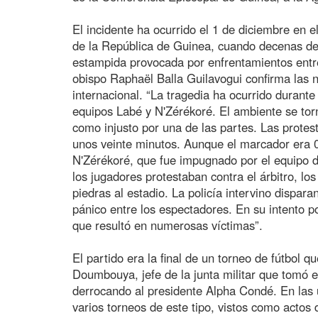
El incidente ha ocurrido el 1 de diciembre en e
de la República de Guinea, cuando decenas de
estampida provocada por enfrentamientos entr
obispo Raphaël Balla Guilavogui confirma las n
internacional. “La tragedia ha ocurrido durante 
equipos Labé y N'Zérékoré. El ambiente se torn
como injusto por una de las partes. Las protes
unos veinte minutos. Aunque el marcador era 0
N'Zérékoré, que fue impugnado por el equipo 
los jugadores protestaban contra el árbitro, l
piedras al estadio. La policía intervino dispa
pánico entre los espectadores. En su intento 
que resultó en numerosas víctimas”.
El partido era la final de un torneo de fútbol
Doumbouya, jefe de la junta militar que tomó 
derrocando al presidente Alpha Condé. En las
varios torneos de este tipo, vistos como actos 