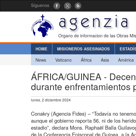
Síguenos
Organo de informacion de las Obras Mis
HOME
MISIONEROS ASESINADOS
ESTADÍ
News
Vaticano
África
Asia
América
ÁFRICA/GUINEA - Decena
durante enfrentamientos p
lunes, 2 diciembre 2024
Conakry (Agencia Fides) – “Todavía no tenemo
aunque el gobierno reporta 56, ni de los herid
estadio”, declara Mons. Raphaël Balla Guilavo
de la Conferencia Episcopal de Guinea, a la A