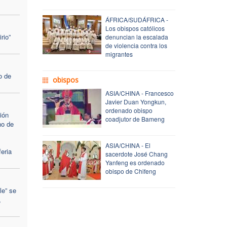
ÁFRICA/SUDÁFRICA -
Los obispos católicos
rio”
denuncian la escalada
de violencia contra los
migrantes
o de
obispos
ASIA/CHINA - Francesco
Javier Duan Yongkun,
ordenado obispo
ión
coadjutor de Bameng
no de
ASIA/CHINA - El
eria
sacerdote José Chang
Yanfeng es ordenado
obispo de Chifeng
le” se
,