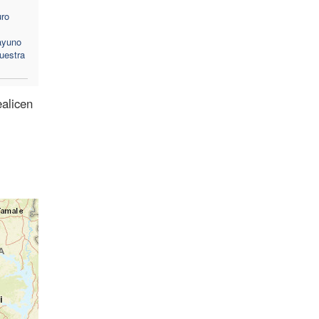
uro
 ayuno
nuestra
ealicen